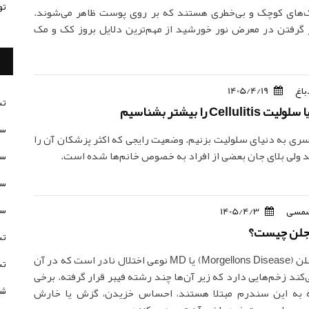
تو
‌های کوچک و بی‌خطری هستند که بر روی پوست ظاهر می‌شوند.
 گرفتن در معرض نور خورشید از مهم‌ترین دلایل بروز کک و مک
باغ
1405/4/19
تس
Cellu را بیشتر بشناسیم
سن
 سری به دنیای سلولیت بزنیم. وضعیت رایجی که اکثر پزشکان آن را
د ولی بلای جان بعضی از افراد به خصوص خانم‌ها شده است.
سن
سن
سن
مسی
1405/4/3
جلن چیست؟
تس
سندرم مورجلن (Morgellons Disease) یا MD نوعی اختلال نادر است که در آن
تس
‌کند زخم‌هایی دارد که زیر آن‌ها چند رشته فیبر قرار گرفته. برخی
شخ
ه به این سندرم مبتلا هستند، احساس خزیدن، گزش یا خارش