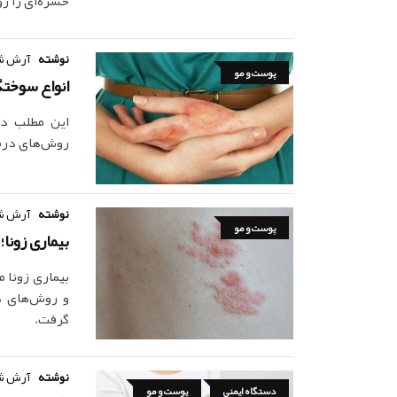
حشره‌ای را ر
نوشته
آرش ش
پوست و مو
انواع سوختگ
این مطلب در
روش‌های درما
نوشته
آرش ش
پوست و مو
بیماری زونا؛
بیماری زونا 
و روش‌های د
گرفت.
نوشته
آرش ش
دستگاه ایمنی
پوست و مو