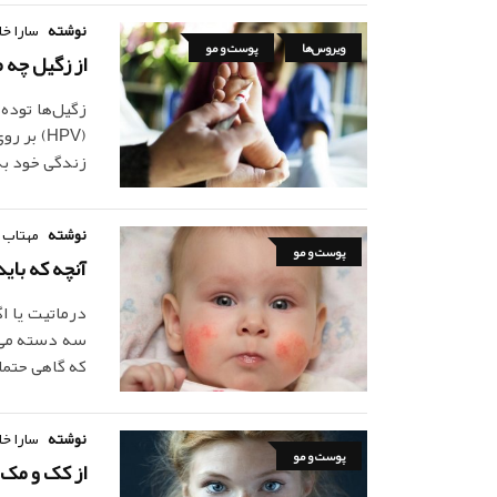
نوشته
سارا خا
ویروس‌ها
پوست و مو
از زگیل چه 
زگیل‌ها توده
(HPV) ب
زندگی خود به
نوشته
مهتاب 
پوست و مو
آنچه که باید
درماتیت یا ا
سه دسته می‌
که گاهی حتما
نوشته
سارا خا
پوست و مو
از کک و مک 