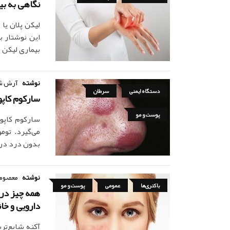
نگاهی به بی
این نوشتار ب
بیماری لیکن پ
نوشته
آرش ش
دستگاه ایمنی
سرطان
سارکوم کاپ
پوست و مو
سارکوم کاپو
می‌گیرد. توم
بدون درد در 
نوشته
معصومه
باکتری‌ها
عمومی
پوست و مو
همه چیز درب
دارویی و خا
آکنه شایع‌تری