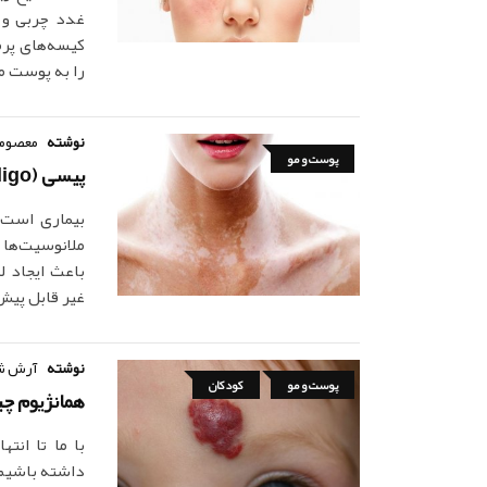
غدد چربی و 
کیسه‌های پرم
را به پوست م
نوشته
معصومه
پوست و مو
پیسی (Vitiligo) یا اختلال تولید رنگدانه چیست؟
بیماری است 
ملانوسیت‌ها 
باعث ایجاد 
غیر قابل پیش
نوشته
آرش ش
پوست و مو
کودکان
همانژیوم چ
با ما تا انت
داشته باشیم 