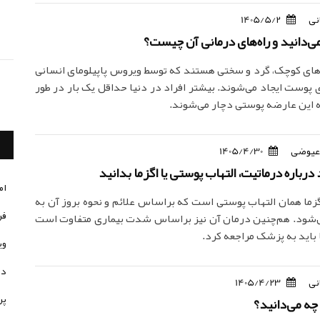
نی
1405/5/2
می‌دانید و راه‌های درمانی آن چیست؟
‌های کوچک، گرد و سختی هستند که توسط ویروس پاپیلومای انسانی
ر روی پوست ایجاد می‌شوند. بیشتر افراد در دنیا حداقل یک بار در طور
 این عارضه پوستی دچار می‌شوند.
عیوضی
1405/4/30
 درباره درماتیت، التهاب پوستی یا اگزما بدانید
ام
گزما همان التهاب پوستی است که براساس علائم و نحوه بروز آن به
فر
شود. هم‌چنین درمان آن نیز براساس شدت بیماری متفاوت است
 باید به پزشک مراجعه کرد.
وی
در
نی
1405/4/23
پر
چه می‌دانید؟