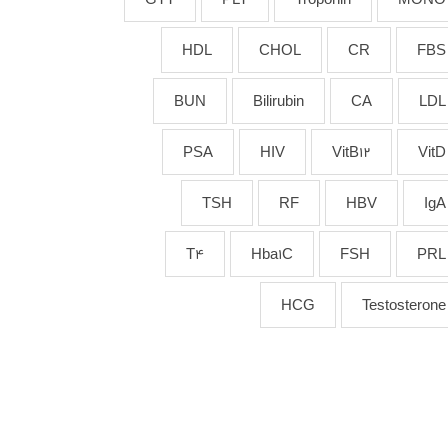
HDL
CHOL
CR
FBS
BUN
Bilirubin
CA
LDL
PSA
HIV
VitB12
VitD
TSH
RF
HBV
IgA
T4
Hba1C
FSH
PRL
HCG
Testosterone