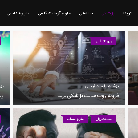
تریتا
پزشکی
سلامتی
علوم آزمایشگاهی
داروشناسی
رپورتاژ آگهی
نوشته
فاطمه قربانی
نو
فروش وب سایت پزشکی تریتا
وی
سلامت روان
مغز و اعصاب