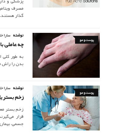
پزشکی و دارو
مصرف ویتامین
گذار هستند.
نوشته
سارا خا
پوست و مو
چه عاملی با
به طور کلی 
بدن را راش م
نوشته
سارا خا
پوست و مو
زخم بستر یا 
زخم بستر معم
قرار می‌گیرن
جسمی، بیماری