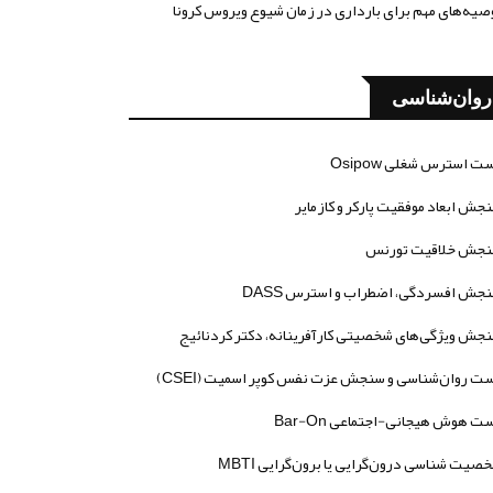
صیه‌های مهم برای بارداری در زمان شیوع ویروس کرونا
روان‌شناسی
ت استرس شغلی Osipow
جش ابعاد موفقیت پارکر و کازمایر
جش خلاقیت تورنس
جش افسردگی، اضطراب و استرس DASS
جش ویژگی‌های شخصیتی کارآفرینانه، دکتر کردنائیج
ت روان‌شناسی و سنجش عزت نفس کوپر اسمیت (CSEI)
ت هوش هیجانی-اجتماعی Bar-On
صیت شناسی درون‌گرایی یا برون‌گرایی MBTI