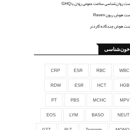
ت روان‌شناسی سلامت عمومی روان یا GHQ
ت هوش ریون Raven
ت هوش چندگانه گاردنر
خون‌شناسی
CRP
ESR
RBC
WBC
RDW
ESR
HCT
HGB
PT
PBS
MCHC
MPV
EOS
LYM
BASO
NEUT
GTT
PLT
Troponin
MONO