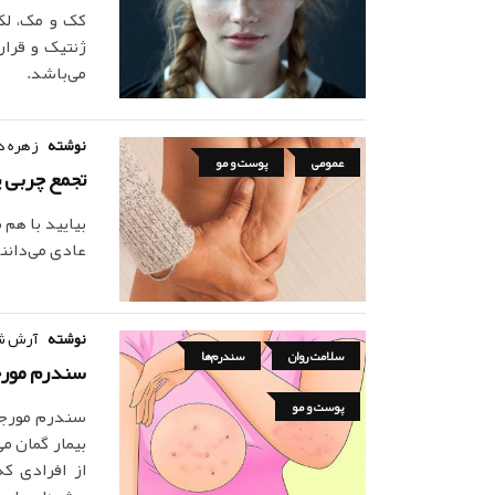
کک و مک، لک
ژنتیک و قرار
می‌باشد.
نوشته
زهره د
عمومی
پوست و مو
تجمع چربی یا سلولیت litis
بیایید با هم
عادی می‌دانن
نوشته
آرش ش
سلامت روان
سندرم‌ها
سندرم مور
پوست و مو
بیمار گمان می
از افرادی ک