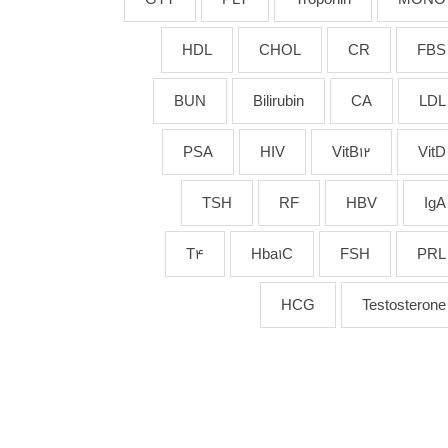
HDL
CHOL
CR
FBS
BUN
Bilirubin
CA
LDL
PSA
HIV
VitB12
VitD
TSH
RF
HBV
IgA
T4
Hba1C
FSH
PRL
HCG
Testosterone