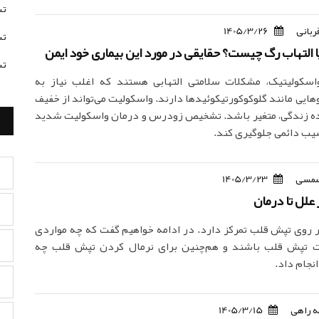
تس
ربانی
1405/3/26
تس
 التهاب رگ چیست؟ حقایقی در مورد این بیماری خود ایمن
تس
واسکولیتیک، مشکلات سلامتی التهابی هستند که اغلب نیاز به
هایی مانند گلوکوکورتیکوئیدها دارند. واسکولیت می‌تواند از خفیف
نده زندگی، متغیر باشد. تشخیص زودرس و درمان واسکولیت شدید
سیب دائمی جلوگیری کند.
مسی
1405/3/23
علل تا درمان
ر روی تپش قلب تمرکز دارد. در ادامه خواهیم گفت که چه مواردی
لت تپش قلب باشند و هم‌چنین برای نرمال کردن تپش قلب چه
انجام داد.
 راهی
1405/3/15