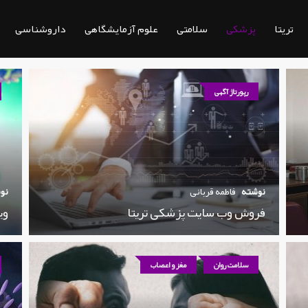
تریتا
پزشکی
سلامتی
علوم آزمایشگاهی
داروشناسی
رپورتاژ آگهی
نوشته
فاطمه قربانی
نو
فروش وب سایت پزشکی تریتا
وی
سلامت روان
مغز و اعصاب