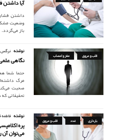
آیا داشتن ف
داشتن فشارخ
وضعیت مشکلات
باز می‌گردد.
نوشته
نرگس 
قلب و عروق
مغز و اعصاب
نگاهی علمی 
حتما شما هم 
مرگ داشته‌ان
صحبت می‌کنند
تحقیقاتی که 
نوشته
فاطمه ق
بارداری
غدد
قلب و عروق
می‌توان آن 