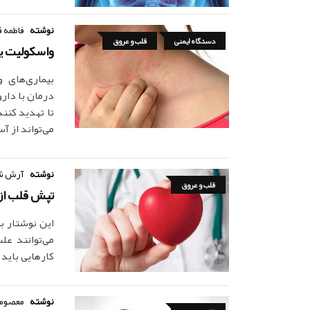
نوشته
فاطمه ق
دستگاه ایمنی
قلب و عروق
واسکولیت یا
بیماری‌های 
درمان با دارو
تا تهدید کن
می‌تواند از آ
نوشته
آرش ش
قلب و عروق
تپش قلب از 
این نوشتار ب
می‌توانند ع
کارهایی باید 
نوشته
معصومه