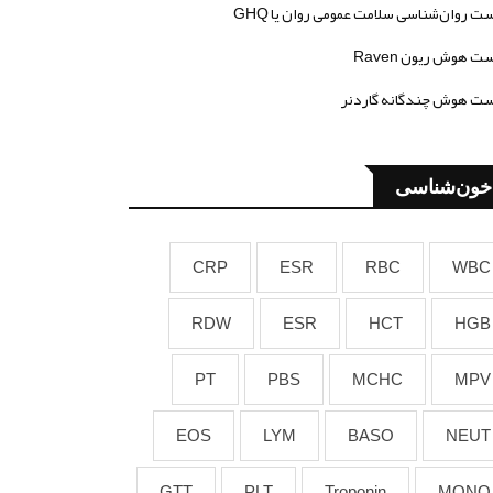
ت روان‌شناسی سلامت عمومی روان یا GHQ
ت هوش ریون Raven
ت هوش چندگانه گاردنر
خون‌شناسی
CRP
ESR
RBC
WBC
RDW
ESR
HCT
HGB
PT
PBS
MCHC
MPV
EOS
LYM
BASO
NEUT
GTT
PLT
Troponin
MONO