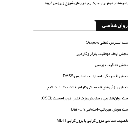
صیه‌های مهم برای بارداری در زمان شیوع ویروس کرونا
روان‌شناسی
ت استرس شغلی Osipow
جش ابعاد موفقیت پارکر و کازمایر
جش خلاقیت تورنس
جش افسردگی، اضطراب و استرس DASS
جش ویژگی‌های شخصیتی کارآفرینانه، دکتر کردنائیج
ت روان‌شناسی و سنجش عزت نفس کوپر اسمیت (CSEI)
ت هوش هیجانی-اجتماعی Bar-On
صیت شناسی درون‌گرایی یا برون‌گرایی MBTI