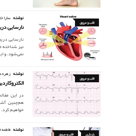
نوشته
سارا خا
قلب و عروق
نارسایی در
نارسایی دریچ
نیز شناخته م
نمی‌شود، و ا
نوشته
زهره د
قلب و عروق
الکتروکاردی
در این مقاله
هم‌چنین آشنا
خواهیم کرد.
نوشته
فاطمه ق
بارداری
قلب و عروق