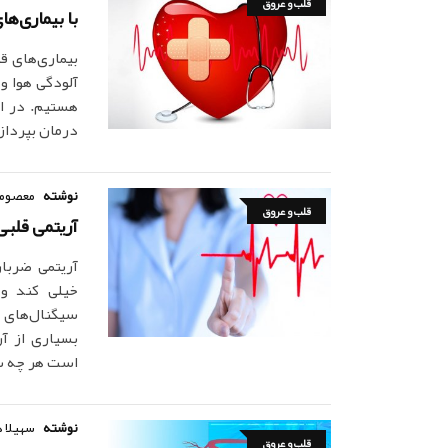
قلب و عروق
با بیماری‌ه
بیماری‌های ق
آلودگی هوا و
هستیم. در ای
درمان بپرداز
نوشته
معصومه
قلب و عروق
آریتمی قلبی Heart Arrhythmia، علل، علائم و د
آریتمی ضربا
خیلی کند و 
سیگنال‌های 
بسیاری از آر
است هر چه سر
نوشته
سهیلا 
قلب و عروق