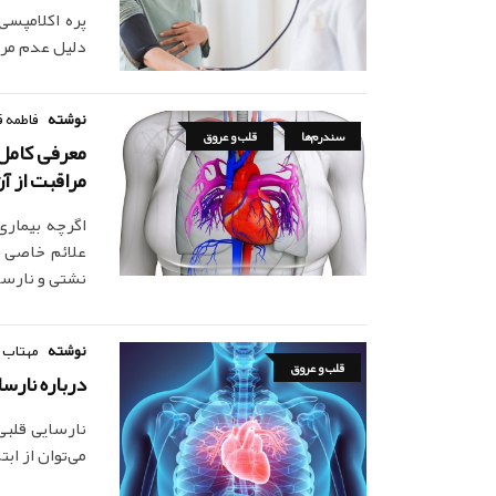
پره اکلامپسی
دلیل عدم مرا
نوشته
فاطمه ق
سندرم‌ها
قلب و عروق
مراقبت از آ
اگرچه بیماری
علائم خاصی را
نشتی و نارس
نوشته
مهتاب 
قلب و عروق
درباره نارس
نارسایی قلبی
می‌توان از اب