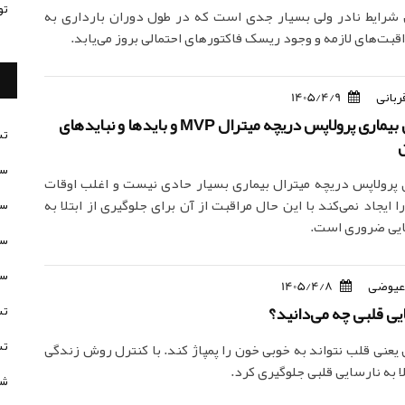
تو
 شرایط نادر ولی بسیار جدی است که در طول دوران بارداری به
قبت‌های لازمه و وجود ریسک فاکتورهای احتمالی بروز می‌یابد.
ربانی
1405/4/9
معرفی کامل بیماری پرولاپس دریچه میترال MVP و بایدها و نبایدهای
تس
ن
سن
 پرولاپس دریچه میترال بیماری بسیار حادی نیست و اغلب اوقات
 ایجاد نمی‌کند با این حال مراقبت از آن برای جلوگیری از ابتلا به
سن
ایی ضروری است.
سن
سن
عیوضی
1405/4/8
ایی قلبی چه می‌دانید؟
تس
تس
 یعنی قلب نتواند به خوبی خون را پمپاژ کند. با کنترل روش زندگی
تلا به نارسایی قلبی جلوگیری کرد.
شخ