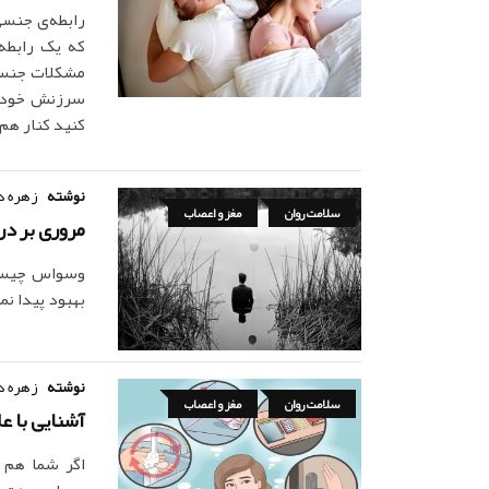
که یک رابطه‌
مشکلات جنسی
سرزنش خود ی
کنید کنار هم
نوشته
زهره د
سلامت روان
مغز و اعصاب
مروری بر در
وسواس چیست
بهبود پیدا ن
نوشته
زهره د
سلامت روان
مغز و اعصاب
آشنایی با ع
اگر شما هم 