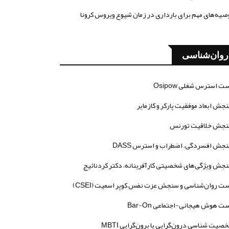
صیه‌های مهم برای بارداری در زمان شیوع ویروس کرونا
روان‌شناسی
ت استرس شغلی Osipow
جش ابعاد موفقیت پارکر و کازمایر
جش خلاقیت تورنس
جش افسردگی، اضطراب و استرس DASS
جش ویژگی‌های شخصیتی کارآفرینانه، دکتر کردنائیج
ت روان‌شناسی و سنجش عزت نفس کوپر اسمیت (CSEI)
ت هوش هیجانی-اجتماعی Bar-On
صیت شناسی درون‌گرایی یا برون‌گرایی MBTI