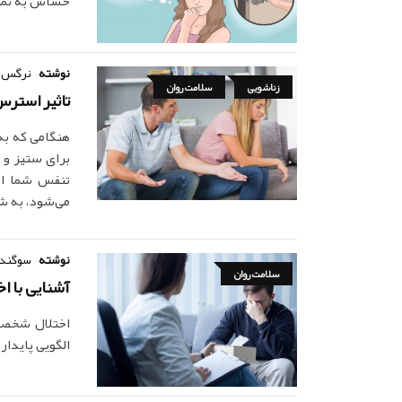
حساس به تمیزی
نوشته
نرگس 
زناشویی
سلامت روان
تاثیر استرس
هنگامی که به
برای ستیز و گ
تنفس شما اف
می‌شود، به ش
نوشته
سوگند
سلامت روان
آشنایی با اخ
الگویی پایدار