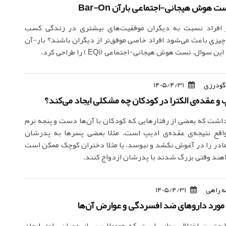
ت هوش هیجانی-اجتماعی بارآن Bar-On
 افراد نسبت به دیگران موفقیت‌های بیشتری در زندگی کسب
چیزی باعث می‌شود افراد خاصی موفق‌تر از دیگران باشند؟ بار-آن
 سوال، تست هوش هیجانی-اجتماعی (EQi ) را طراحی کرد.
گودرزی
1405/4/31
 و عقده‌ی الکترا در کودکان چه مشکلی ایجاد می‌کند؟
داشت که بعضی از رفتارهایی که کودکان با آن‌ها دست و پنجه نرم
واقع نتیجه‌ی عقده‌ی ادیپ است. مثلا بعضی پسر‌ها به پدرشان
مادر را در آغوش نکشد و نبوسد، یا مثلا دختران کوچک ممکن است
اهند وقتی بزرگ شدند با پدرشان ازدواج کنند.
 راهی
1405/4/31
 مورد داروهای ضد افسردگی و عوارض آن‌ها
ع‌ترین اختلال روانی است که معمولا پس از دوران بلوغ ایجاد