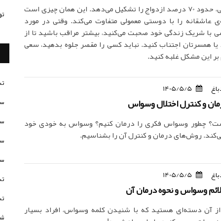
رابطه‌ی جنسی، حدود 70 درصد ازدواج را تشکیل می‌دهد. این همان چیزی است
تو
ی عاشقانه را با دوستی معمولی متفاوت می‌کند. وقتی در مورد
 با شریک زندگی خود صحبت می‌کنید، بیشتر مراقب باشید تا از
ا همسرتان اجتناب کنید. نباید کسی را مقصر جلوه بدهید، سعی
 بر این مشکل غلبه کنید.
تس
باغ
1405/5/5
مان و کنترل اختلال وسواس
سن
سن
؟ چطور وسواس فکری را درمان کنیم؟ وسواس به خودی خود
می‌کند. روش‌های درمان و کنترل آن را بشناسیم.
سن
سن
باغ
1405/5/5
تس
لائم وسواس و نحوه درمان آن
تس
از آن دسته‌ای هستید که با شنیدن کلمه وسواس، افراد بسیار
شخ