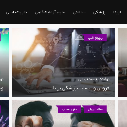
تریتا
پزشکی
سلامتی
علوم آزمایشگاهی
داروشناسی
رپورتاژ آگهی
نوشته
فاطمه قربانی
نو
فروش وب سایت پزشکی تریتا
وی
سلامت روان
مغز و اعصاب