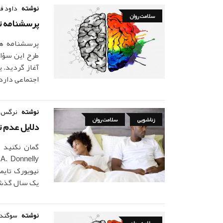
نوشته
داود ف
سلامت روان
پرسشنامه تست هو
آغاز گردید. 
اجتماعی دارد و نخ
نوشته
نرگس 
زناشویی
سلامت روان
دلایل عدم ت
گمان نکنید 
یک سال گذشته
نوشته
سوگند
سلامت روان