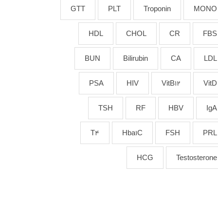
GTT
PLT
Troponin
MONO
HDL
CHOL
CR
FBS
BUN
Bilirubin
CA
LDL
PSA
HIV
VitB12
VitD
TSH
RF
HBV
IgA
T4
Hba1C
FSH
PRL
HCG
Testosterone