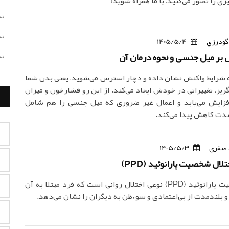
 را تصور می‌کنید، با ما همراه شوید!
تس
تس
گودرزی
1405/5/4
 بر میل جنسی و نحوه درمان آن
تس
 شرایط واکنش نشان داده و دچار استرس می‌شوید، یعنی بدن شما
ریز، تغییراتی در خودش ایجاد می‌کند. از این رو فشارخون و میزان
زایش می‌یابد و اعمال غیر ضروری که میل جنسی را هم شامل
دت کاهش پیدا می‌کند.
 صفری
1405/5/3
تلال شخصیت پارانوئید (PPD)
اختلال شخصیت پارانوئید (PPD) نوعی اختلال روانی است که فرد مبتلا به آن
 و بلندمدت از بی‌اعتمادی و سوءظن به دیگران را نشان می‌دهد.