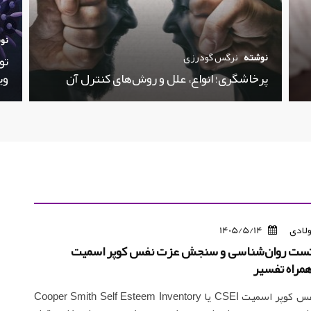
نو
نوشته
نرگس گودرزی
تو
پرخاشگری؛ انواع، علل و روش‌های کنترل آن
وی
ولادی
1405/5/14
تست روان‌شناسی و سنجش عزت نفس کوپر اسمیت
تست عزت نفس کوپر اسمیت CSEI یا Cooper Smith Self Esteem Inventory