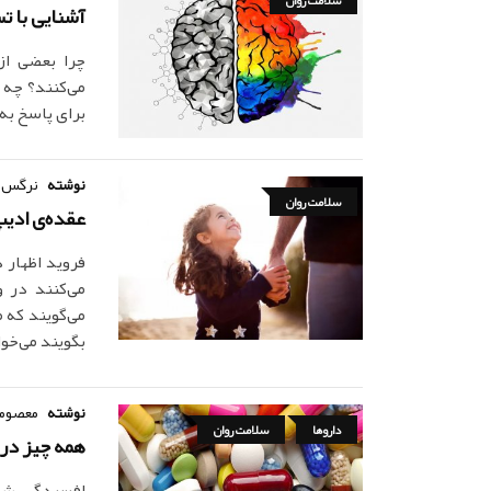
آشنایی با تس
چرا بعضی از
می‌کنند؟ چه 
برای پاسخ به این
نوشته
نرگس 
سلامت روان
عقده‌ی ادیپ
فروید اظهار 
می‌کنند در 
می‌گویند که 
بگویند می‌خو
نوشته
معصومه
داروها
سلامت روان
همه چیز در
افسردگی شای