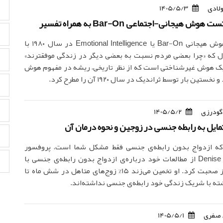
ولادی
1405/5/3
ش هیجانی-اجتماعی Bar-On به همراه تفسیر
پرسشنامه هوش هیجانی Bar-On یا Emotional Intelligence در سال ۱۹۸۰ با
طرح این سؤال که «چرا بعضی مردم نسبت به بعضی دیگر در زندگی موفق‎ترند»
یک هوش غیرشناختی است که از نظر تاریخی، ریشه در مفهوم هوش
ستین بار توسط ثراندیک در سال ۱۹۲۰ آن را مطرح کرد.
گودرزی
1405/5/2
مایل به رابطه جنسی در زوجین و نحوه درمان آن
که ازدواج بدون رابطه‌ی جنسی فقط مشکل شما است، پروفسور
Denise A. Donnelly از مطالعات خود درباره‌ی ازدواج بدون رابطه‌ی جنسی با
نیویورک تایمز صحبت کرد. او تخمین می‌زند 15% زوج‌های متاهل در شش ماه تا
 با شریک زندگی خود رابطه‌ی جنسی نداشته‌اند.
 صفری
1405/5/1