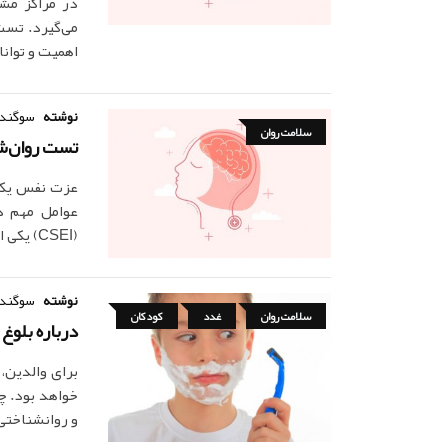
در مراکز مش
اهمیت و توانا
نوشته
سوگند
سلامت روان
تست روان‌شن
عزت نفس یکی 
عوامل مهم د
(CSEI) یکی از معتبرترین و پرکاربردترین تست‌ها برای سنجش عزت نفس است.
نوشته
سوگند
سلامت روان
غدد
کودکان
درباره بلوغ
برای والدین،
خواهد بود. چر
و روانشناختی 