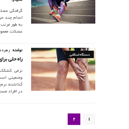
گرفتگی عضلات
انجام چند حر
به طور مرتب ی
عضلات، معمول
نوشته
زهره د
دستگاه اسکلتی
راه حلی برا
نرمی کشکک ز
وضعیتی است
گذاشته، نرم م
در افراد مسن
2
1