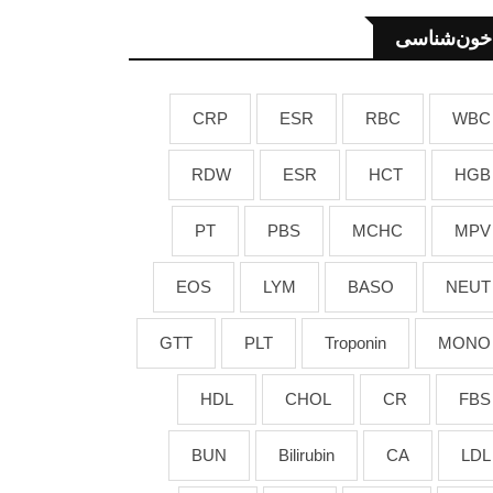
خون‌شناسی
CRP
ESR
RBC
WBC
RDW
ESR
HCT
HGB
PT
PBS
MCHC
MPV
EOS
LYM
BASO
NEUT
GTT
PLT
Troponin
MONO
HDL
CHOL
CR
FBS
BUN
Bilirubin
CA
LDL