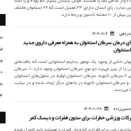
 دچار صافی کف پا هستند، قوس پایشان بسیار کم بوده و یا اصلا
پاهایشان قوس ندارد. پای انسان دارای 33 مفصل است که 26 استخوان مختلف
له، تاندون و رباط دارد.
 راهی
1404/11/6
ام
‌های درمان سرطان استخوان به همراه معرفی داروی جدید
استخوان
فر
وی
ان ناشی از وجود یک تومور بدخیم استخوانی است که بافت‌های
سالم استخوان را از بین می‌برد.دو نوع سرطان استخوان وجود دارد: 1. سرطان
در
اولیه استخوان 2.سرطان ثانویه. سرطان استخوان اولیه در سلول‌های استخوان
 و سرطان استخوان ثانویه در جاهای دیگر ایجاد شده و در نهایت
پر
ا می‌رسد.
تو
حسین‌زاده
1404/10/28
حرکات ورزشی خطرات برای ستون فقرات و دیسک کمر
نات ورزشی برای افرادی که دچار کمردرد هستند باید کنترل شده