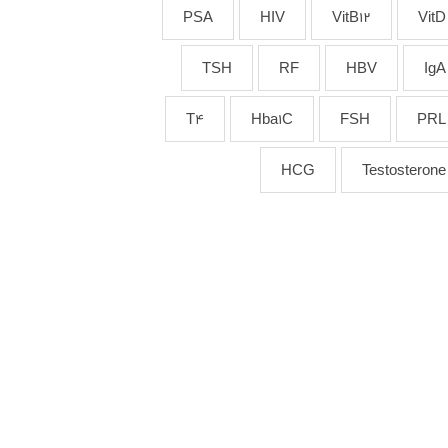
PSA
HIV
VitB12
VitD
TSH
RF
HBV
IgA
T4
Hba1C
FSH
PRL
HCG
Testosterone