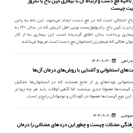
احیه مچ دست و ارتباط آن با بیماری کین باخ یا نکروز
نیت چیست
اخ اختلالی است که در مچ دست ایجاد می‌شود. این نام به پاس
زحمات دکتر رابرت کین باخ، رادیولوژیست وینی اهل اتریش که در سال 1910 به
یماری پرداخت بدان اطلاق گردیده است. این بیماری به از کار
وان هلالی که مهم‌ترین استخوان مچ دست است مربوط می‌باشد.
 راهی
1404/8/30
های استخوانی و آشنایی با روش‌های درمان آن‌ها
تخوانی توده‌های پر از مایع هستند که در استخوان‌ها تشکیل
 کیست‌ها معمولا جدی نیستند اما گاهی اوقات باید هر چه زودتر
ین نوع کیست‌ها معمولا در کودکان و نوجوانان رایج‌تر است.
عیوضی
1404/8/11
رفتگی عضلات چیست و چطور این دردهای عضلانی را درمان