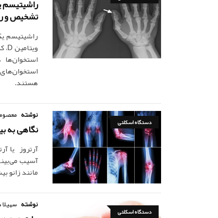
راشیتیسم یا
تشخیص و راه
راشیتیسم یک 
ویت
استخوان‌ها 
استخوان‌های 
هستند.
نوشته
معصومه
دستگاه اسکلتی
نگاهی به بیماری آرتروز thritis
آرتروز یا آ
آسیب می‌بیند
مانند زانو ب
نوشته
سهیلا 
دستگاه اسکلتی