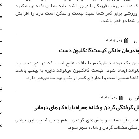
تس
شک متخصص طب فیزیکی یا مربی باشد. باید به این نکته توجه کنید
 ورزشی برای کمر شما مفید نیست و ممکن است درد را افزایش
سن
 شما در خطر باشد.
سن
سن
نی
1404/10/21
وه درمان خانگی کیست گانگلیون دست
سن
ون یک توده خوش‌خیم با بافت مایع است که در مچ دست یا
تس
‌تواند ایجاد شود. کیست گانگلیون می‌تواند دایره یا بیضی باشد،
تس
کاملا منحنی است و اندازه‌ای کمتر از یک و نیم سانتی‌متر دارد.
شخ
ربانی
1404/10/20
تس
لل گرفتگی گردن و شانه همراه با راه کارهای درمانی
تس
ناسب از عضلات و بخش‌های گردنی و هم چنین آسیب این نواحی
تس
گرفتگی عضلات گردن و شانه منجر شود.