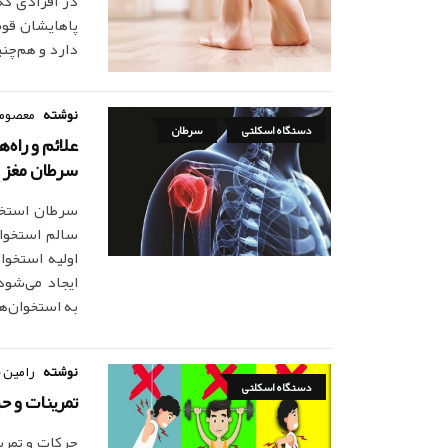
در افرادی که
دارد و هم‌چنین بیش از 100 عض
نوشته
معصومه
دستگاه اسکلتی
سرطان
علائم و راه
سرطان مغز 
سرطان استخو
ایجاد می‌شود
به استخوان‌ه
نوشته
رامین 
دستگاه اسکلتی
تمرینات و 
حرکات و تمری