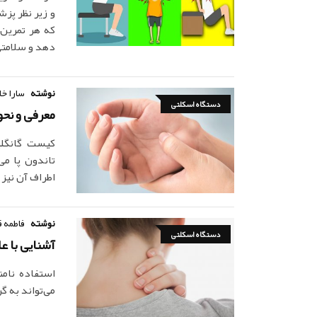
و زیر نظر پز
که هر تمرین
دهد و سلامتی
نوشته
سارا خا
دستگاه اسکلتی
معرفی و نح
کیست گانگلی
تاندون پا می
اطراف آن نیز 
نوشته
فاطمه ق
دستگاه اسکلتی
آشنایی با ع
استفاده نام
می‌تواند به 