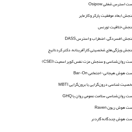
ت استرس شغلی Osipow
جش ابعاد موفقیت پارکر و کازمایر
جش خلاقیت تورنس
جش افسردگی، اضطراب و استرس DASS
جش ویژگی‌های شخصیتی کارآفرینانه، دکتر کردنائیج
ت روان‌شناسی و سنجش عزت نفس کوپر اسمیت (CSEI)
ت هوش هیجانی-اجتماعی Bar-On
صیت شناسی درون‌گرایی یا برون‌گرایی MBTI
ت روان‌شناسی سلامت عمومی روان یا GHQ
ت هوش ریون Raven
ت هوش چندگانه گاردنر