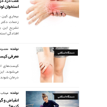
علت درد در ن
استخوان لو
بیماری کین ب
تشریح این ب
افتادگی استخ
نوشته
معصومه
دستگاه اسکلتی
معرفی کیست‌
کیست‌های اس
می‌شوند. این
درمان شوند. ا
نوشته
مهتاب 
دستگاه اسکلتی
انقباض و گ
کنیم؟