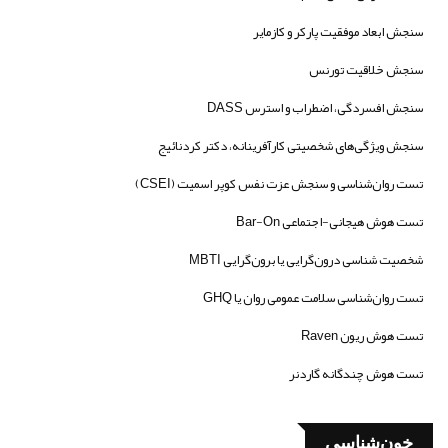
سنجش ابعاد موفقیت پارکر و کازمایر
سنجش خلاقیت تورنس
سنجش افسردگی، اضطراب و استرس DASS
سنجش ویژگی‌های شخصیتی کارآفرینانه، دکتر کردنائیج
تست روان‌شناسی و سنجش عزت نفس کوپر اسمیت (CSEI)
تست هوش هیجانی-اجتماعی Bar-On
شخصیت شناسی درون‌گرایی یا برون‌گرایی MBTI
تست روان‌شناسی سلامت عمومی روان یا GHQ
تست هوش ریون Raven
تست هوش چندگانه گاردنر
خون‌شناسی