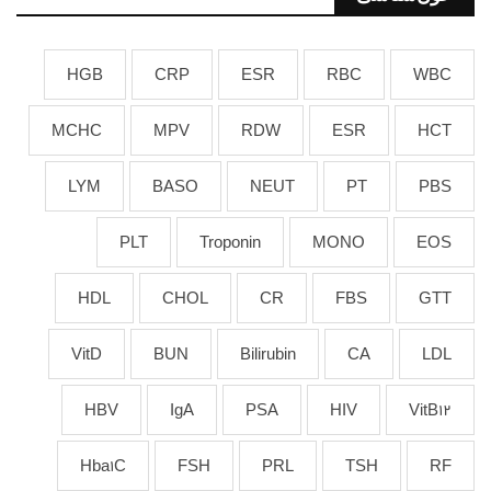
HGB
CRP
ESR
RBC
WBC
MCHC
MPV
RDW
ESR
HCT
LYM
BASO
NEUT
PT
PBS
PLT
Troponin
MONO
EOS
HDL
CHOL
CR
FBS
GTT
VitD
BUN
Bilirubin
CA
LDL
HBV
IgA
PSA
HIV
VitB12
Hba1C
FSH
PRL
TSH
RF