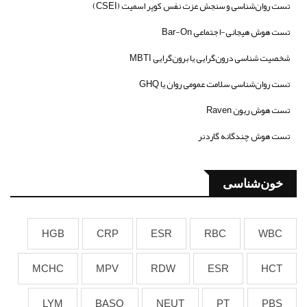
تست روان‌شناسی و سنجش عزت نفس کوپر اسمیت (CSEI)
تست هوش هیجانی-اجتماعی Bar-On
شخصیت شناسی درون‌گرایی یا برون‌گرایی MBTI
تست روان‌شناسی سلامت عمومی روان یا GHQ
تست هوش ریون Raven
تست هوش چندگانه گاردنر
خون‌شناسی
HGB
CRP
ESR
RBC
WBC
MCHC
MPV
RDW
ESR
HCT
LYM
BASO
NEUT
PT
PBS