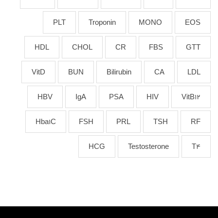
PLT
Troponin
MONO
EOS
HDL
CHOL
CR
FBS
GTT
VitD
BUN
Bilirubin
CA
LDL
HBV
IgA
PSA
HIV
VitB12
Hba1C
FSH
PRL
TSH
RF
HCG
Testosterone
T4