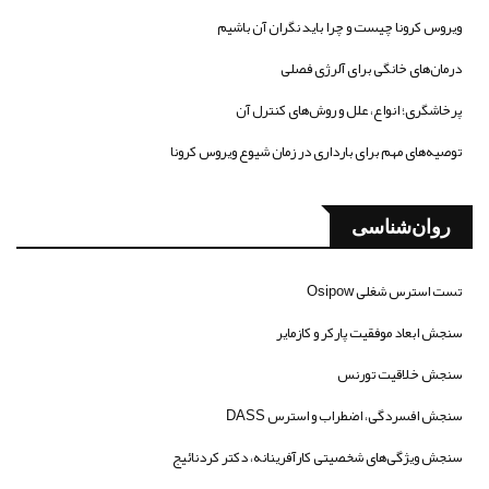
ویروس کرونا چیست و چرا باید نگران آن باشیم
درمان‌های خانگی برای آلرژی فصلی
پرخاشگری؛ انواع، علل و روش‌های کنترل آن
توصیه‌های مهم برای بارداری در زمان شیوع ویروس کرونا
روان‌شناسی
تست استرس شغلی Osipow
سنجش ابعاد موفقیت پارکر و کازمایر
سنجش خلاقیت تورنس
سنجش افسردگی، اضطراب و استرس DASS
سنجش ویژگی‌های شخصیتی کارآفرینانه، دکتر کردنائیج