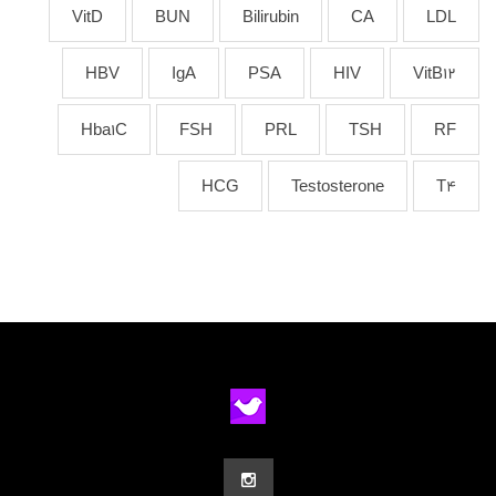
VitD
BUN
Bilirubin
CA
LDL
HBV
IgA
PSA
HIV
VitB12
Hba1C
FSH
PRL
TSH
RF
HCG
Testosterone
T4