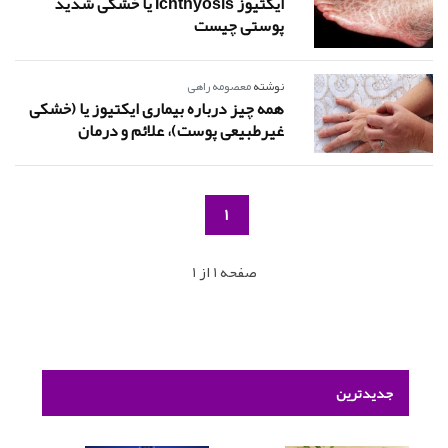
ایکتیوز Ichthyosis یا خشکی شدید
پوستی چیست
نوشته
معصومه راهی
همه چیز درباره بیماری ایکتیوز یا (خشکی
غیرطبیعی پوست)، علائم و درمان
1
صفحه 1 از 1
جدیدترین