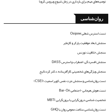
توصیه‌های مهم برای بارداری در زمان شیوع ویروس کرونا
روان‌شناسی
تست استرس شغلی Osipow
سنجش ابعاد موفقیت پارکر و کازمایر
سنجش خلاقیت تورنس
سنجش افسردگی، اضطراب و استرس DASS
سنجش ویژگی‌های شخصیتی کارآفرینانه، دکتر کردنائیج
تست روان‌شناسی و سنجش عزت نفس کوپر اسمیت (CSEI)
تست هوش هیجانی-اجتماعی Bar-On
شخصیت شناسی درون‌گرایی یا برون‌گرایی MBTI
تست روان‌شناسی سلامت عمومی روان یا GHQ