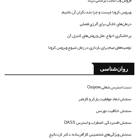
فروش وب سایت پزشکی تریتا
ویروس کرونا چیست و چرا باید نگران آن باشیم
درمان‌های خانگی برای آلرژی فصلی
پرخاشگری؛ انواع، علل و روش‌های کنترل آن
توصیه‌های مهم برای بارداری در زمان شیوع ویروس کرونا
روان‌شناسی
تست استرس شغلی Osipow
سنجش ابعاد موفقیت پارکر و کازمایر
سنجش خلاقیت تورنس
سنجش افسردگی، اضطراب و استرس DASS
سنجش ویژگی‌های شخصیتی کارآفرینانه، دکتر کردنائیج