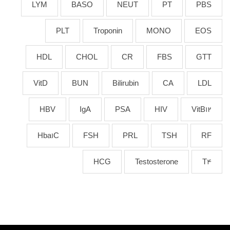
LYM
BASO
NEUT
PT
PBS
PLT
Troponin
MONO
EOS
HDL
CHOL
CR
FBS
GTT
VitD
BUN
Bilirubin
CA
LDL
HBV
IgA
PSA
HIV
VitB12
Hba1C
FSH
PRL
TSH
RF
HCG
Testosterone
T4