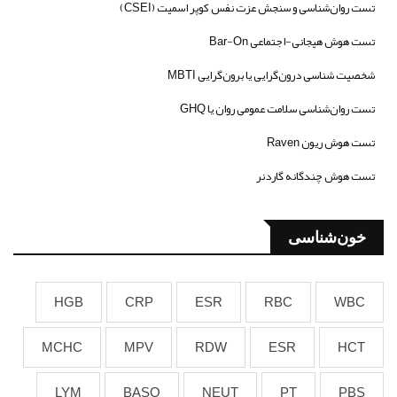
تست روان‌شناسی و سنجش عزت نفس کوپر اسمیت (CSEI)
تست هوش هیجانی-اجتماعی Bar-On
شخصیت شناسی درون‌گرایی یا برون‌گرایی MBTI
تست روان‌شناسی سلامت عمومی روان یا GHQ
تست هوش ریون Raven
تست هوش چندگانه گاردنر
خون‌شناسی
HGB
CRP
ESR
RBC
WBC
MCHC
MPV
RDW
ESR
HCT
LYM
BASO
NEUT
PT
PBS