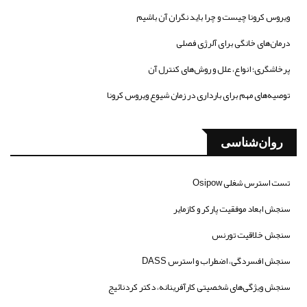
ویروس کرونا چیست و چرا باید نگران آن باشیم
درمان‌های خانگی برای آلرژی فصلی
پرخاشگری؛ انواع، علل و روش‌های کنترل آن
توصیه‌های مهم برای بارداری در زمان شیوع ویروس کرونا
روان‌شناسی
تست استرس شغلی Osipow
سنجش ابعاد موفقیت پارکر و کازمایر
سنجش خلاقیت تورنس
سنجش افسردگی، اضطراب و استرس DASS
سنجش ویژگی‌های شخصیتی کارآفرینانه، دکتر کردنائیج