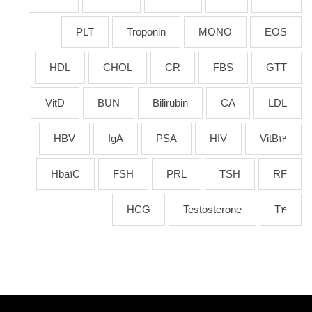
PLT
Troponin
MONO
EOS
HDL
CHOL
CR
FBS
GTT
VitD
BUN
Bilirubin
CA
LDL
HBV
IgA
PSA
HIV
VitB12
Hba1C
FSH
PRL
TSH
RF
HCG
Testosterone
T4