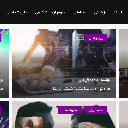
تریتا
پزشکی
سلامتی
علوم آزمایشگاهی
داروشناسی
رپورتاژ آگهی
نوشته
فاطمه قربانی
نو
فروش وب سایت پزشکی تریتا
وی
سلامت روان
مغز و اعصاب