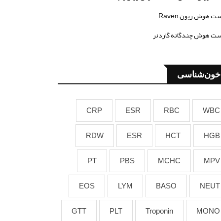
ت هوش ریون Raven
ت هوش چندگانه گاردنر
خون‌شناسی
CRP
ESR
RBC
WBC
RDW
ESR
HCT
HGB
PT
PBS
MCHC
MPV
EOS
LYM
BASO
NEUT
GTT
PLT
Troponin
MONO