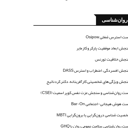
روان‌شناسی
ت استرس شغلی Osipow
جش ابعاد موفقیت پارکر و کازمایر
جش خلاقیت تورنس
جش افسردگی، اضطراب و استرس DASS
جش ویژگی‌های شخصیتی کارآفرینانه، دکتر کردنائیج
ت روان‌شناسی و سنجش عزت نفس کوپر اسمیت (CSEI)
ت هوش هیجانی-اجتماعی Bar-On
صیت شناسی درون‌گرایی یا برون‌گرایی MBTI
ت روان‌شناسی سلامت عمومی روان یا GHQ