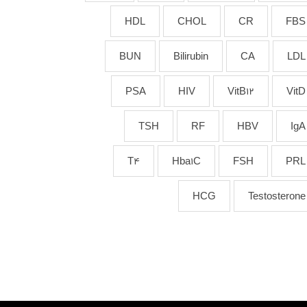
HDL
CHOL
CR
FBS
BUN
Bilirubin
CA
LDL
PSA
HIV
VitB12
VitD
TSH
RF
HBV
IgA
T4
Hba1C
FSH
PRL
HCG
Testosterone