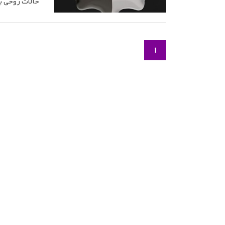
حالات روحی بس
1