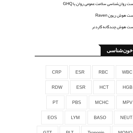
ت روان‌شناسی سلامت عمومی روان یا GHQ
ت هوش ریون Raven
ت هوش چندگانه گاردنر
خون‌شناسی
CRP
ESR
RBC
WBC
RDW
ESR
HCT
HGB
PT
PBS
MCHC
MPV
EOS
LYM
BASO
NEUT
GTT
PLT
Troponin
MONO