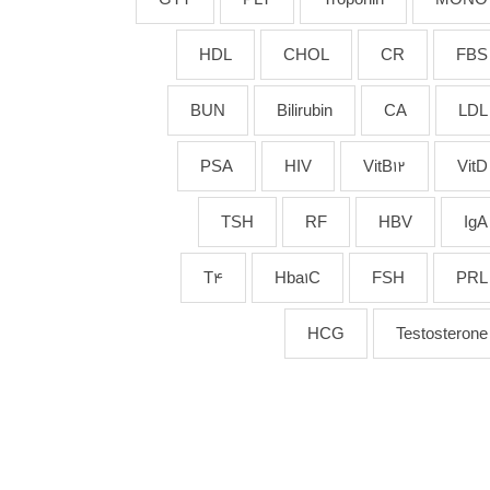
HDL
CHOL
CR
FBS
BUN
Bilirubin
CA
LDL
PSA
HIV
VitB12
VitD
TSH
RF
HBV
IgA
T4
Hba1C
FSH
PRL
HCG
Testosterone