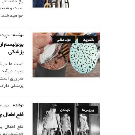
رخ دهد. در ا
سفت و منقبض
خواهید شد.
نوشته
سپیده 
باکتری‌ها
مواد غذایی
بوتولیسم از
پزشکی
اغلب ما دربا
وجود می‌آید،
ضروری است. ج
پزشکی دارد.
نوشته
سهیلا 
ویروس‌ها
کودکان
فلج اطفال چ
فلج اطفال ی
خوشبختانه د