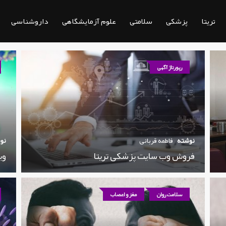
تریتا
پزشکی
سلامتی
علوم آزمایشگاهی
داروشناسی
رپورتاژ آگهی
نوشته
فاطمه قربانی
نو
فروش وب سایت پزشکی تریتا
وی
سلامت روان
مغز و اعصاب