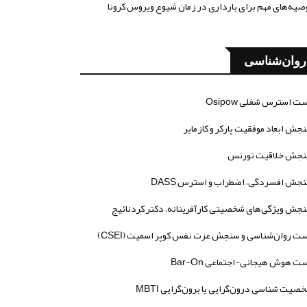
صیه‌های مهم برای بارداری در زمان شیوع ویروس کرونا
روان‌شناسی
ت استرس شغلی Osipow
جش ابعاد موفقیت پارکر و کازمایر
جش خلاقیت تورنس
جش افسردگی، اضطراب و استرس DASS
جش ویژگی‌های شخصیتی کارآفرینانه، دکتر کردنائیج
ت روان‌شناسی و سنجش عزت نفس کوپر اسمیت (CSEI)
ت هوش هیجانی-اجتماعی Bar-On
صیت شناسی درون‌گرایی یا برون‌گرایی MBTI