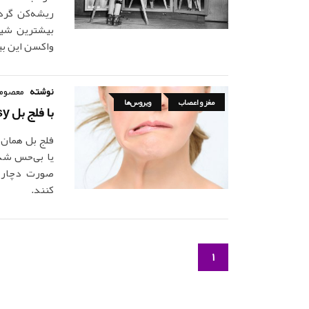
ریشه‌کن گردی
واکسن این ب
نوشته
معصومه
مغز و اعصاب
ویروس‌ها
با فلج بل Bell's Palsy، علائم و درمان آن آشنا شوید
فلج بل همان
یا بی‌حس شد
صورت دچار م
کنند.
1