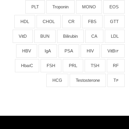
PLT
Troponin
MONO
EOS
HDL
CHOL
CR
FBS
GTT
VitD
BUN
Bilirubin
CA
LDL
HBV
IgA
PSA
HIV
VitB12
Hba1C
FSH
PRL
TSH
RF
HCG
Testosterone
T4