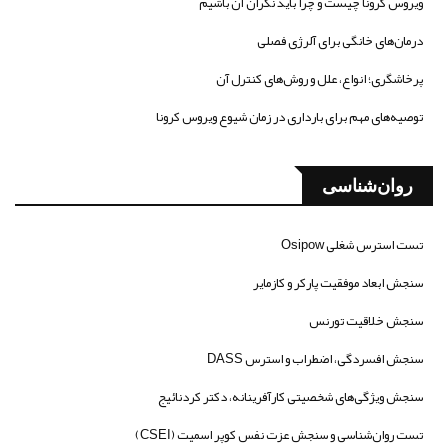
ویروس کرونا چیست و چرا باید نگران آن باشیم
درمان‌های خانگی برای آلرژی فصلی
پرخاشگری؛ انواع، علل و روش‌های کنترل آن
توصیه‌های مهم برای بارداری در زمان شیوع ویروس کرونا
روان‌شناسی
تست استرس شغلی Osipow
سنجش ابعاد موفقیت پارکر و کازمایر
سنجش خلاقیت تورنس
سنجش افسردگی، اضطراب و استرس DASS
سنجش ویژگی‌های شخصیتی کارآفرینانه، دکتر کردنائیج
تست روان‌شناسی و سنجش عزت نفس کوپر اسمیت (CSEI)