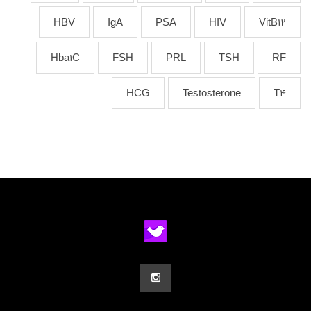
HBV
IgA
PSA
HIV
VitB12
Hba1C
FSH
PRL
TSH
RF
HCG
Testosterone
T4