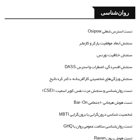
روان‌شناسی
تست استرس شغلی Osipow
سنجش ابعاد موفقیت پارکر و کازمایر
سنجش خلاقیت تورنس
سنجش افسردگی، اضطراب و استرس DASS
سنجش ویژگی‌های شخصیتی کارآفرینانه، دکتر کردنائیج
تست روان‌شناسی و سنجش عزت نفس کوپر اسمیت (CSEI)
تست هوش هیجانی-اجتماعی Bar-On
شخصیت شناسی درون‌گرایی یا برون‌گرایی MBTI
تست روان‌شناسی سلامت عمومی روان یا GHQ
تست هوش ریون Raven