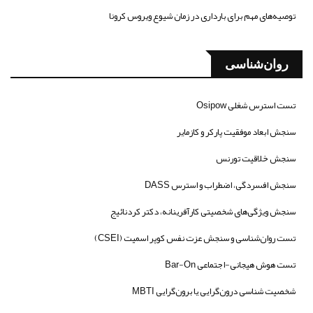
توصیه‌های مهم برای بارداری در زمان شیوع ویروس کرونا
روان‌شناسی
تست استرس شغلی Osipow
سنجش ابعاد موفقیت پارکر و کازمایر
سنجش خلاقیت تورنس
سنجش افسردگی، اضطراب و استرس DASS
سنجش ویژگی‌های شخصیتی کارآفرینانه، دکتر کردنائیج
تست روان‌شناسی و سنجش عزت نفس کوپر اسمیت (CSEI)
تست هوش هیجانی-اجتماعی Bar-On
شخصیت شناسی درون‌گرایی یا برون‌گرایی MBTI