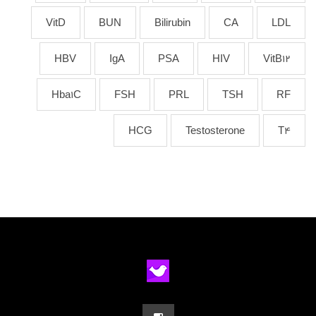
VitD
BUN
Bilirubin
CA
LDL
HBV
IgA
PSA
HIV
VitB12
Hba1C
FSH
PRL
TSH
RF
HCG
Testosterone
T4