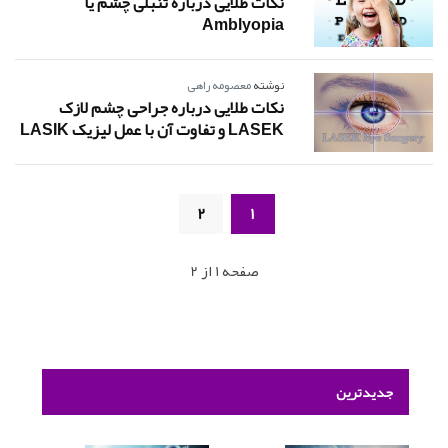
نکات طلایی درباره تنبلی چشم یا
Amblyopia
نوشته
معصومه راهی
نکات طلایی درباره جراحی چشم لازک
LASEK و تفاوت آن با عمل لیزیک LASIK
2
1
صفحه 1 از 2
جدیدترین