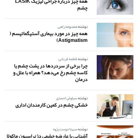
همه چیز درباره جراحی لیزیک LASIK
چشم
نوشته
معصومه راهی
همه چیز در مورد بیماری آستیگماتیسم (
Astigmatism)
نوشته
فاطمه قربانی
چرا برخی از سردردها در پشت چشم یا
کاسه چشم رخ می‌دهد؟ همراه با علل و
درمان
نوشته
سیاوش احمدی
خشکی چشم در کمین کارمندان اداری
نوشته
سهیلا دوست‌پژوه
آشنایی با عارضه چشمی دژنراسیون ماکولا