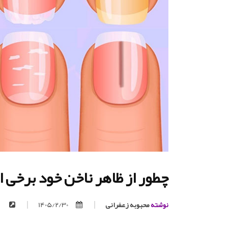
چطور از ظاهر ناخن خود برخی ا
نوشته
محبوبه زعفرانی
1405/2/30
https://trita.org/p/148