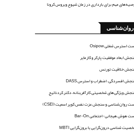
صیه‌های مهم برای بارداری در زمان شیوع ویروس کرونا
روان‌شناسی
ت استرس شغلی Osipow
جش ابعاد موفقیت پارکر و کازمایر
جش خلاقیت تورنس
جش افسردگی، اضطراب و استرس DASS
جش ویژگی‌های شخصیتی کارآفرینانه، دکتر کردنائیج
ت روان‌شناسی و سنجش عزت نفس کوپر اسمیت (CSEI)
ت هوش هیجانی-اجتماعی Bar-On
صیت شناسی درون‌گرایی یا برون‌گرایی MBTI