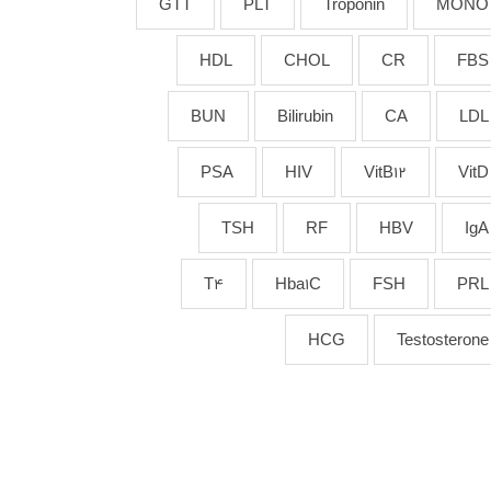
GTT
PLT
Troponin
MONO
HDL
CHOL
CR
FBS
BUN
Bilirubin
CA
LDL
PSA
HIV
VitB12
VitD
TSH
RF
HBV
IgA
T4
Hba1C
FSH
PRL
HCG
Testosterone