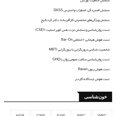
سنجش خلاقیت تورنس
سنجش افسردگی، اضطراب و استرس DASS
سنجش ویژگی‌های شخصیتی کارآفرینانه، دکتر کردنائیج
تست روان‌شناسی و سنجش عزت نفس کوپر اسمیت (CSEI)
تست هوش هیجانی-اجتماعی Bar-On
شخصیت شناسی درون‌گرایی یا برون‌گرایی MBTI
تست روان‌شناسی سلامت عمومی روان یا GHQ
تست هوش ریون Raven
تست هوش چندگانه گاردنر
خون‌شناسی
HGB
CRP
ESR
RBC
WBC