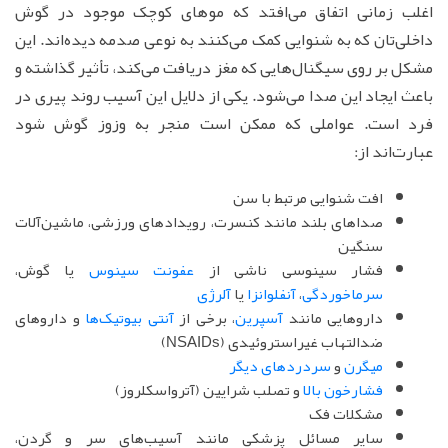
اغلب زمانی اتفاق می‌افتد که موهای کوچک موجود در گوش
داخلی‌تان که به شنوایی کمک می‌کنند به نوعی صدمه ‌دیده‌اند. این
مشکل بر روی سیگنال‌هایی که مغز دریافت می‌کند، تأثیر گذاشته و
باعث ایجاد این صدا می‌شود. یکی از دلایل این آسیب روند پیری در
فرد است. عواملی که ممکن است منجر به وزوز گوش شود
عبارت‌اند از:
افت شنوایی مرتبط با سن
صداهای بلند مانند کنسرت، رویدادهای ورزشی، ماشین‌آلات
سنگین
فشار سینوسی ناشی از
عفونت سینوس
یا گوش،
سرماخوردگی
،
آنفلوانزا
یا
آلرژی
داروهایی مانند
آسپرین
، برخی از
آنتی بیوتیک‌ها
و داروهای
ضدالتهاب غیراستروئیدی (NSAIDs)
میگرن
و
سردردهای دیگر
فشارخون بالا
و تصلب شرایین (آترواسکلروز)
مشکلات فک
سایر مسائل پزشکی مانند آسیب‌های سر و گردن،