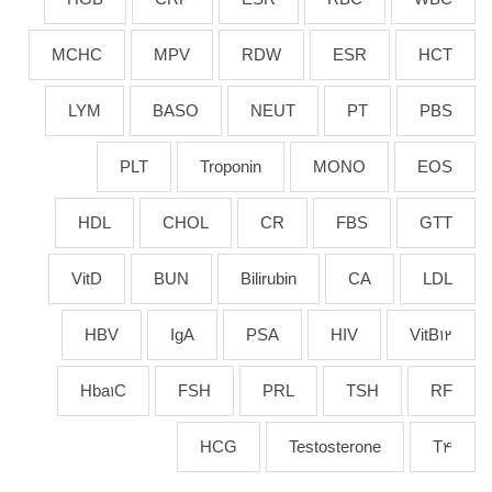
MCHC
MPV
RDW
ESR
HCT
LYM
BASO
NEUT
PT
PBS
PLT
Troponin
MONO
EOS
HDL
CHOL
CR
FBS
GTT
VitD
BUN
Bilirubin
CA
LDL
HBV
IgA
PSA
HIV
VitB12
Hba1C
FSH
PRL
TSH
RF
HCG
Testosterone
T4