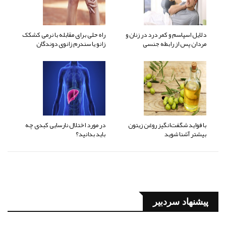
دلایل اسپاسم و کمر درد در زنان و
راه حلی برای مقابله با نرمی کشکک
مردان پس از رابطه جنسی
زانو یا سندرم زانوی دوندگان
با فواید شگفت‌انگیز روغن زیتون
در مورد اختلال نارسایی کبدی چه
بیشتر آشنا شوید
باید بدانید؟
پیشنهاد سردبیر