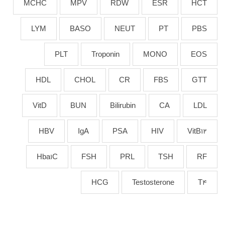
MCHC
MPV
RDW
ESR
HCT
LYM
BASO
NEUT
PT
PBS
PLT
Troponin
MONO
EOS
HDL
CHOL
CR
FBS
GTT
VitD
BUN
Bilirubin
CA
LDL
HBV
IgA
PSA
HIV
VitB12
Hba1C
FSH
PRL
TSH
RF
HCG
Testosterone
T4