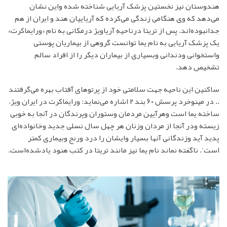
هندوستان نیز نخستین پزشک آریایی شناخته شده واین نشان
می‌دهد که وی هنگامی زندگی می‌کرده که آریاییان هند و ایران از هم
جدانبوده‌اند. پس از تریتا درناحیهِ آریاویژ درمکانی به نام «ورایماکرت»
یک پزشک آریایی به نام یما توانست گروهی از بیماریان پوستی
واستخوانی ودندانی وبسیاری از بیماران دیگر را از افراد سالم
تشخیص دهد.
ساکنین این ناحیه جهت سلامتی خود از پرتوهای آفتاب بهره می‌گرفتند
.. در مینوخرد پرسش ۶۰ بند ۲ اشاره می‌نماید: ورایماکرت در ایران ویژ،
ساخته یما است وهرآیین مردمان وستوران وپرندگان در آنجا به خوبی
زیسته ودر آنجا از مردان وزنان هر چهل سال نسلی جدید وخانواده‌ای
پدید آید وزندگانی آنها بسیار وایشان را درد ورنج وبیماری کمتر
است'. ناگفته نماند نام یما نیز مانند تریتا در کتب هنود یادشده‌است.