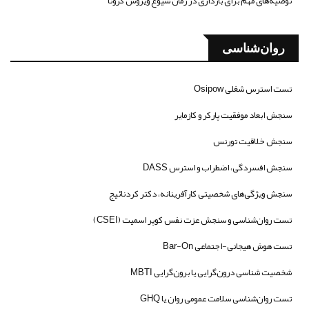
توصیه‌های مهم برای بارداری در زمان شیوع ویروس کرونا
روان‌شناسی
تست استرس شغلی Osipow
سنجش ابعاد موفقیت پارکر و کازمایر
سنجش خلاقیت تورنس
سنجش افسردگی، اضطراب و استرس DASS
سنجش ویژگی‌های شخصیتی کارآفرینانه، دکتر کردنائیج
تست روان‌شناسی و سنجش عزت نفس کوپر اسمیت (CSEI)
تست هوش هیجانی-اجتماعی Bar-On
شخصیت شناسی درون‌گرایی یا برون‌گرایی MBTI
تست روان‌شناسی سلامت عمومی روان یا GHQ