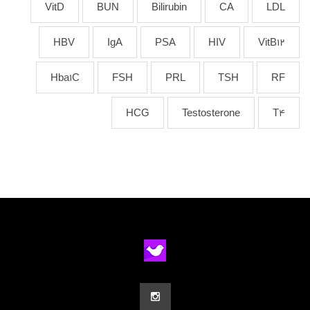
VitD
BUN
Bilirubin
CA
LDL
HBV
IgA
PSA
HIV
VitB12
Hba1C
FSH
PRL
TSH
RF
HCG
Testosterone
T4