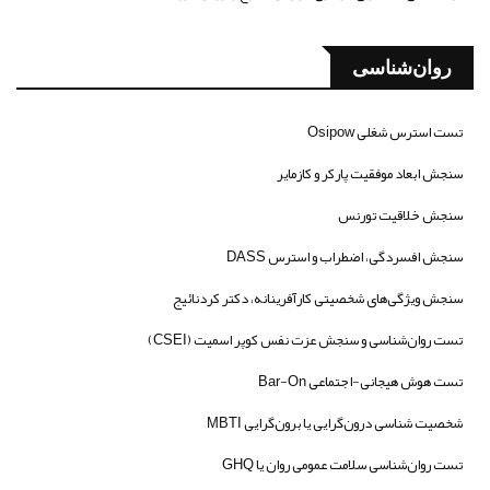
روان‌شناسی
تست استرس شغلی Osipow
سنجش ابعاد موفقیت پارکر و کازمایر
سنجش خلاقیت تورنس
سنجش افسردگی، اضطراب و استرس DASS
سنجش ویژگی‌های شخصیتی کارآفرینانه، دکتر کردنائیج
تست روان‌شناسی و سنجش عزت نفس کوپر اسمیت (CSEI)
تست هوش هیجانی-اجتماعی Bar-On
شخصیت شناسی درون‌گرایی یا برون‌گرایی MBTI
تست روان‌شناسی سلامت عمومی روان یا GHQ