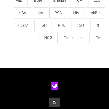
VitD
BUN
Bilirubin
CA
LDL
HBV
IgA
PSA
HIV
VitB12
Hba1C
FSH
PRL
TSH
RF
HCG
Testosterone
T4