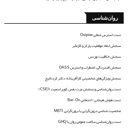
روان‌شناسی
تست استرس شغلی Osipow
سنجش ابعاد موفقیت پارکر و کازمایر
سنجش خلاقیت تورنس
سنجش افسردگی، اضطراب و استرس DASS
سنجش ویژگی‌های شخصیتی کارآفرینانه، دکتر کردنائیج
تست روان‌شناسی و سنجش عزت نفس کوپر اسمیت (CSEI)
تست هوش هیجانی-اجتماعی Bar-On
شخصیت شناسی درون‌گرایی یا برون‌گرایی MBTI
تست روان‌شناسی سلامت عمومی روان یا GHQ