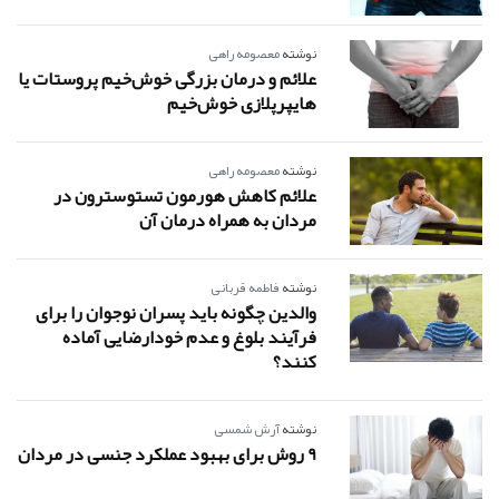
نوشته
معصومه راهی
علائم و درمان بزرگی خوش‌خیم پروستات یا
هایپرپلازی خوش‌خیم
نوشته
معصومه راهی
علائم کاهش هورمون تستوسترون در
مردان به همراه درمان آن
نوشته
فاطمه قربانی
والدین چگونه باید پسران نوجوان را برای
فرآیند بلوغ و عدم خودارضایی آماده
کنند؟
نوشته
آرش شمسی
9 روش برای بهبود عملکرد جنسی در مردان