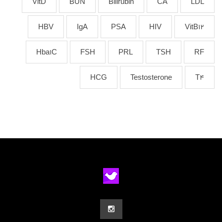
VitD
BUN
Bilirubin
CA
LDL
HBV
IgA
PSA
HIV
VitB12
Hba1C
FSH
PRL
TSH
RF
HCG
Testosterone
T4