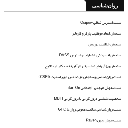
روان‌شناسی
تست استرس شغلی Osipow
سنجش ابعاد موفقیت پارکر و کازمایر
سنجش خلاقیت تورنس
سنجش افسردگی، اضطراب و استرس DASS
سنجش ویژگی‌های شخصیتی کارآفرینانه، دکتر کردنائیج
تست روان‌شناسی و سنجش عزت نفس کوپر اسمیت (CSEI)
تست هوش هیجانی-اجتماعی Bar-On
شخصیت شناسی درون‌گرایی یا برون‌گرایی MBTI
تست روان‌شناسی سلامت عمومی روان یا GHQ
تست هوش ریون Raven