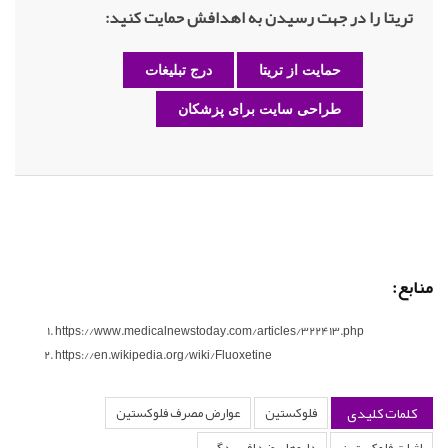
تریتا را در جهت رسیدن به اهدافش حمایت کنید:
حمایت از تریتا
درج تبلیغات
طراحی سایت برای پزشکان
منابع:
https://www.medicalnewstoday.com/articles/322413.php
https://en.wikipedia.org/wiki/Fluoxetine
کلمات کلیدی
فلوکستین
عوارض مصرف فلوکستین
اثرات فلوکستین
داروهای ضد افسردگی