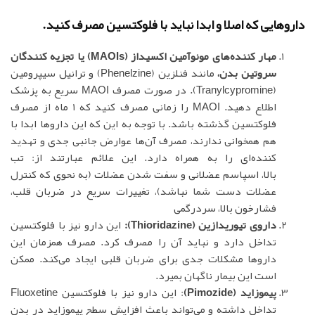
داروهایی که اصلا و ابدا نباید با فلوکتسین مصرف کنید.
مهار کننده‌های مونوآمین اکسیداز (MAOIs) یا تجزیه کنندگان
سروتین بدن،
مانند فنلزین (Phenelzine) و ترانیل سیپرومین
(Tranylcypromine). در صورت مصرف MAOI سریع به پزشک
اطلاع دهید. MAOI را زمانی مصرف کنید که 1 ماه از مصرف
فلوکتسین گذشته باشد. با توجه به این که این داروها ابدا با
هم همخوانی ندارند، مصرف آن‌ها عوارض جانبی جدی و تهدید
کننده‌ای را به همراه دارد. این علائم عبارتند از: تب
بالا، اسپاسم عضلانی و سفت شدن عضلات (به نحوی که کنترل
عضلات دست شما نباشد)، تغییرات سریع در ضربان قلب،
فشارخون بالا، سردرگمی
داروی تیوریدازین (Thioridazine):
این دارو نیز با فلوکتسین
تداخل دارد و نباید آن را مصرف کرد. مصرف همزمان این
داروها مشکلات جدی برای ضربان قلبی ایجاد می‌کند. ممکن
است این بیمار ناگهان بمیرد.
پیموزاید (Pimozide)
: این دارو نیز با فلوکتسین Fluoxetine
تداخل داشته و می‌تواند باعث افزایش سطح پیموزاید در بدن