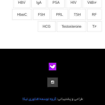
HBV
IgA
PSA
HIV
VitB12
Hba1C
FSH
PRL
TSH
RF
HCG
Testosterone
T4
طراحی و پشتیبانی:
گروه توسعه فناوری تیکا