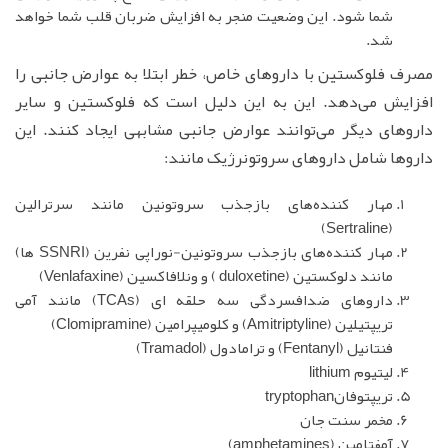
شما شود. این وضعیت منجر به افزایش ضربان قلب شما خواهد
شد.
مصرف فلوکستین با داروهای خاص، خطر ابتلا به عوارض جانبی را
افزایش می‌دهد. این به این دلیل است که فلوکستین و سایر
داروهای دیگر می‌توانند عوارض جانبی مشابهی ایجاد کنند. این
داروها شامل داروهای سروتونرژیک مانند:
مهار کننده‌های بازجذب سروتونین مانند سرترالین
(Sertraline)
مهار کننده‌های بازجذب سروتونین-نوراپی نفرین (SSNRI ها)
مانند دلوکستین (duloxetine ) و ونلافاکسین (Venlafaxine)
داروهای ضدافسردگی سه حلقه ای (TCAs) مانند آمی
تریپتیلین (Amitriptyline) و کلومیپرامین (Clomipramine)
فنتانیل (Fentanyl) و ترامادول (Tramadol)
لیتیوم lithium
تریپتوفانtryptophan
مخمر سنت جان
آمفتامین (amphetamines)