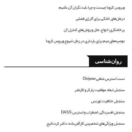
ویروس کرونا چیست و چرا باید نگران آن باشیم
درمان‌های خانگی برای آلرژی فصلی
پرخاشگری؛ انواع، علل و روش‌های کنترل آن
توصیه‌های مهم برای بارداری در زمان شیوع ویروس کرونا
روان‌شناسی
تست استرس شغلی Osipow
سنجش ابعاد موفقیت پارکر و کازمایر
سنجش خلاقیت تورنس
سنجش افسردگی، اضطراب و استرس DASS
سنجش ویژگی‌های شخصیتی کارآفرینانه، دکتر کردنائیج