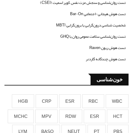
تست روان‌شناسی و سنجش عزت نفس کوپر اسمیت (CSEI)
تست هوش هیجانی-اجتماعی Bar-On
شخصیت شناسی درون‌گرایی یا برون‌گرایی MBTI
تست روان‌شناسی سلامت عمومی روان یا GHQ
تست هوش ریون Raven
تست هوش چندگانه گاردنر
خون‌شناسی
HGB
CRP
ESR
RBC
WBC
MCHC
MPV
RDW
ESR
HCT
LYM
BASO
NEUT
PT
PBS