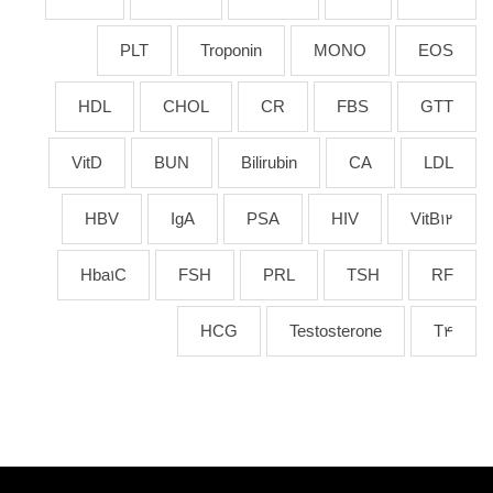
PLT
Troponin
MONO
EOS
HDL
CHOL
CR
FBS
GTT
VitD
BUN
Bilirubin
CA
LDL
HBV
IgA
PSA
HIV
VitB12
Hba1C
FSH
PRL
TSH
RF
HCG
Testosterone
T4