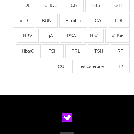
HDL
CHOL
CR
FBS
GTT
VitD
BUN
Bilirubin
CA
LDL
HBV
IgA
PSA
HIV
VitB12
Hba1C
FSH
PRL
TSH
RF
HCG
Testosterone
T4