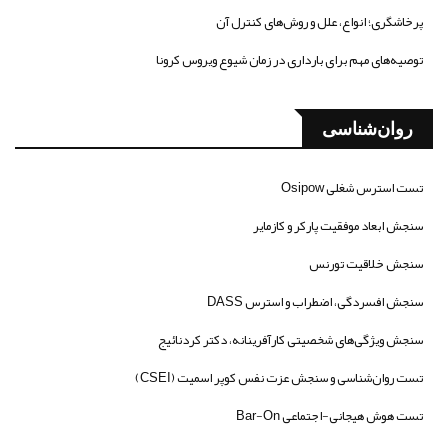
پرخاشگری؛ انواع، علل و روش‌های کنترل آن
توصیه‌های مهم برای بارداری در زمان شیوع ویروس کرونا
روان‌شناسی
تست استرس شغلی Osipow
سنجش ابعاد موفقیت پارکر و کازمایر
سنجش خلاقیت تورنس
سنجش افسردگی، اضطراب و استرس DASS
سنجش ویژگی‌های شخصیتی کارآفرینانه، دکتر کردنائیج
تست روان‌شناسی و سنجش عزت نفس کوپر اسمیت (CSEI)
تست هوش هیجانی-اجتماعی Bar-On