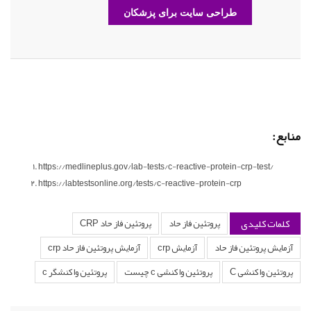
طراحی سایت برای پزشکان
منابع:
https://medlineplus.gov/lab-tests/c-reactive-protein-crp-test/
https://labtestsonline.org/tests/c-reactive-protein-crp
کلمات کلیدی
پروتئین فاز حاد
پروتئین فاز حاد CRP
آزمایش پروتئین فاز حاد
آزمایش crp
آزمایش پروتئین فاز حاد crp
پروتئین واکنشی C
پروتئین واکنشی c چیست
پروتئین واکنشگر c