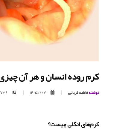
کرم روده انسان و هر آن چیزی 
نوشته
فاطمه قربانی
1405/2/7
https://trita.org/p/739
کرم‌های انگلی چیست؟