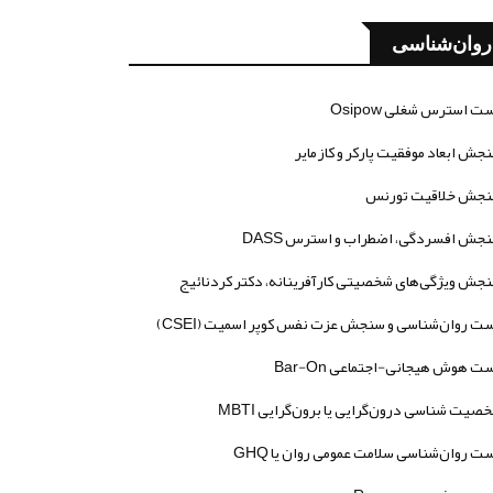
روان‌شناسی
ت استرس شغلی Osipow
جش ابعاد موفقیت پارکر و کازمایر
جش خلاقیت تورنس
جش افسردگی، اضطراب و استرس DASS
جش ویژگی‌های شخصیتی کارآفرینانه، دکتر کردنائیج
ت روان‌شناسی و سنجش عزت نفس کوپر اسمیت (CSEI)
ت هوش هیجانی-اجتماعی Bar-On
صیت شناسی درون‌گرایی یا برون‌گرایی MBTI
ت روان‌شناسی سلامت عمومی روان یا GHQ