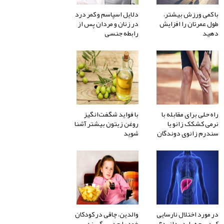
با کمی ورزش بیشتر،
دلایل اسپاسم و کمر درد
طول عمرتان را افزایش
در زنان و مردان پس از
دهید
رابطه جنسی
راه حلی برای مقابله با
با فواید شگفت‌انگیز
نرمی کشکک زانو یا
روغن زیتون بیشتر آشنا
سندرم زانوی دوندگان
شوید
در مورد اختلال نارسایی
والدین، چاقی در کودکان
کبدی چه باید بدانید؟
خود را جدی بگیرند