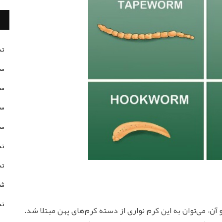
تس
سن
سن
سن
سن
تس
تس
شخ
تس
و آن، می‌توان به این کرم نواری از دسته کرم‌های پهن مبتلا شد.