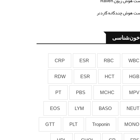
ت هوش ریون Raven
ت هوش چندگانه گاردنر
خون‌شناسی
CRP
ESR
RBC
WBC
RDW
ESR
HCT
HGB
PT
PBS
MCHC
MPV
EOS
LYM
BASO
NEUT
GTT
PLT
Troponin
MONO