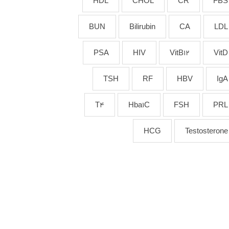
HDL
CHOL
CR
FBS
BUN
Bilirubin
CA
LDL
PSA
HIV
VitB12
VitD
TSH
RF
HBV
IgA
T4
Hba1C
FSH
PRL
HCG
Testosterone