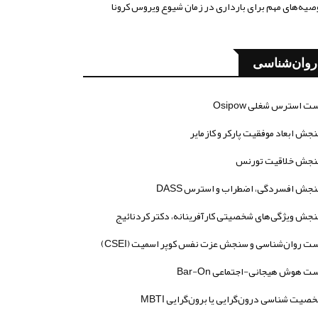
صیه‌های مهم برای بارداری در زمان شیوع ویروس کرونا
روان‌شناسی
ت استرس شغلی Osipow
جش ابعاد موفقیت پارکر و کازمایر
جش خلاقیت تورنس
جش افسردگی، اضطراب و استرس DASS
جش ویژگی‌های شخصیتی کارآفرینانه، دکتر کردنائیج
ت روان‌شناسی و سنجش عزت نفس کوپر اسمیت (CSEI)
ت هوش هیجانی-اجتماعی Bar-On
صیت شناسی درون‌گرایی یا برون‌گرایی MBTI