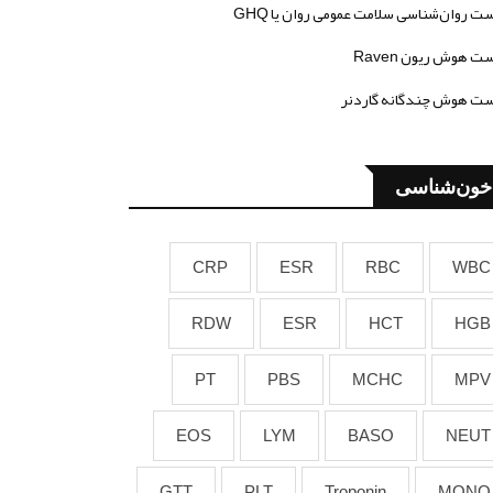
ت روان‌شناسی سلامت عمومی روان یا GHQ
ت هوش ریون Raven
ت هوش چندگانه گاردنر
خون‌شناسی
CRP
ESR
RBC
WBC
RDW
ESR
HCT
HGB
PT
PBS
MCHC
MPV
EOS
LYM
BASO
NEUT
GTT
PLT
Troponin
MONO