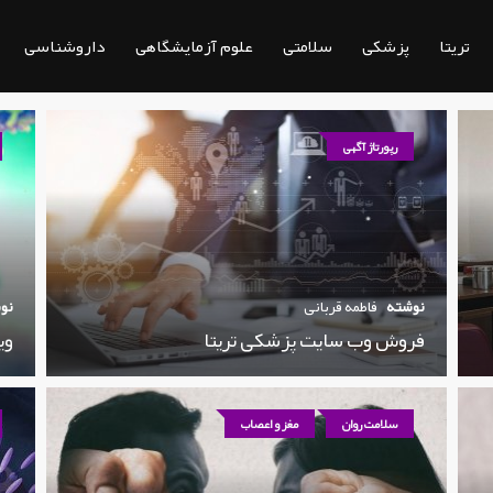
تریتا
پزشکی
سلامتی
علوم آزمایشگاهی
داروشناسی
رپورتاژ آگهی
نوشته
فاطمه قربانی
نو
فروش وب سایت پزشکی تریتا
وی
سلامت روان
مغز و اعصاب