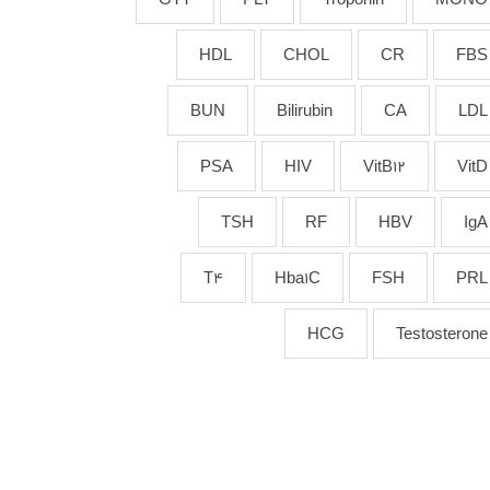
HDL
CHOL
CR
FBS
BUN
Bilirubin
CA
LDL
PSA
HIV
VitB12
VitD
TSH
RF
HBV
IgA
T4
Hba1C
FSH
PRL
HCG
Testosterone