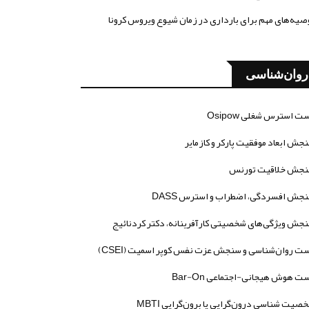
صیه‌های مهم برای بارداری در زمان شیوع ویروس کرونا
روان‌شناسی
ت استرس شغلی Osipow
جش ابعاد موفقیت پارکر و کازمایر
جش خلاقیت تورنس
جش افسردگی، اضطراب و استرس DASS
جش ویژگی‌های شخصیتی کارآفرینانه، دکتر کردنائیج
ت روان‌شناسی و سنجش عزت نفس کوپر اسمیت (CSEI)
ت هوش هیجانی-اجتماعی Bar-On
صیت شناسی درون‌گرایی یا برون‌گرایی MBTI