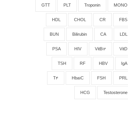
GTT
PLT
Troponin
MONO
HDL
CHOL
CR
FBS
BUN
Bilirubin
CA
LDL
PSA
HIV
VitB12
VitD
TSH
RF
HBV
IgA
T4
Hba1C
FSH
PRL
HCG
Testosterone