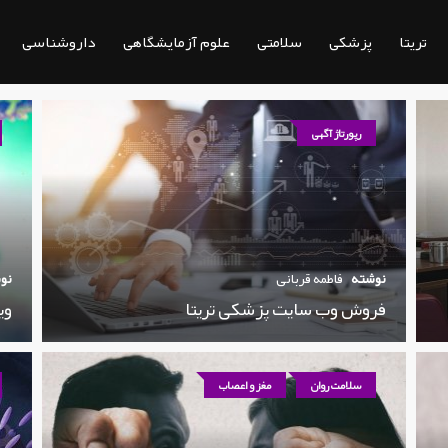
تریتا
پزشکی
سلامتی
علوم آزمایشگاهی
داروشناسی
رپورتاژ آگهی
نوشته
فاطمه قربانی
نو
فروش وب سایت پزشکی تریتا
وی
سلامت روان
مغز و اعصاب