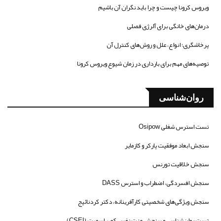
ویروس کرونا چیست و چرا باید نگران آن باشیم
درمان‌های خانگی برای آلرژی فصلی
پرخاشگری؛ انواع، علل و روش‌های کنترل آن
توصیه‌های مهم برای بارداری در زمان شیوع ویروس کرونا
روان‌شناسی
تست استرس شغلی Osipow
سنجش ابعاد موفقیت پارکر و کازمایر
سنجش خلاقیت تورنس
سنجش افسردگی، اضطراب و استرس DASS
سنجش ویژگی‌های شخصیتی کارآفرینانه، دکتر کردنائیج
تست روان‌شناسی و سنجش عزت نفس کوپر اسمیت (CSEI)