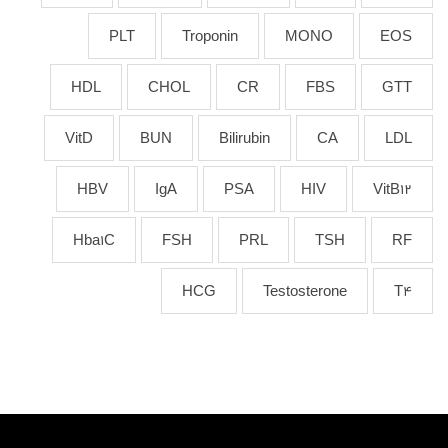
PLT
Troponin
MONO
EOS
HDL
CHOL
CR
FBS
GTT
VitD
BUN
Bilirubin
CA
LDL
HBV
IgA
PSA
HIV
VitB12
Hba1C
FSH
PRL
TSH
RF
HCG
Testosterone
T4