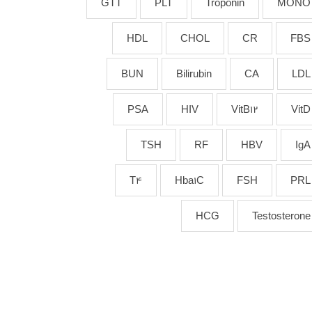
GTT
PLT
Troponin
MONO
HDL
CHOL
CR
FBS
BUN
Bilirubin
CA
LDL
PSA
HIV
VitB12
VitD
TSH
RF
HBV
IgA
T4
Hba1C
FSH
PRL
HCG
Testosterone