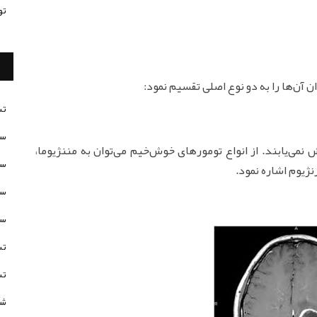
تو
تس
سن
ی‌یابند. از انواع تومورهای خوش‌خیم می‌توان به مننژیوما،
سن
نژیوم اشاره نمود.
سن
سن
تس
تس
شخ