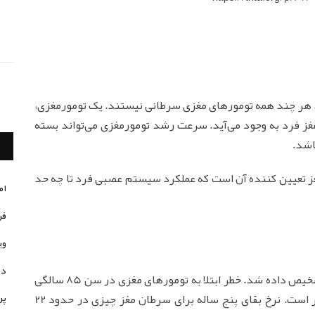
هر چند همه تومورهای مغزی سرطانی نیستند. یک تومورمغزی،
غز فرد به وجود می‌آید. سرعت رشد تومورمغزی می‌تواند بسته
اشد.
ز تعیین کننده آن است که عملکرد سیستم عصبی فرد تا چه حد
ام
فر
وی
در
در سال 2015، تعداد 1787 تومورمغزی در استرالیا تشخیص داده شد. خطر ابتلا به تومورهای مغزی در سن 85 سالگی
پر
در مردان، 1 نفر در 103 نفر و در زنان 1 در هر 161 نفر است. نرخ بقای پنج ساله برای سرطان مغز چیزی در حدود 22