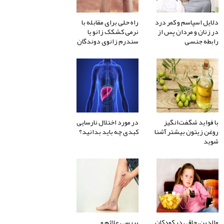
دلایل اسپاسم و کمر درد
راه حلی برای مقابله با
در زنان و مردان پس از
نرمی کشکک زانو یا
رابطه جنسی
سندرم زانوی دوندگان
با فواید شگفت‌انگیز
در مورد اختلال نارسایی
روغن زیتون بیشتر آشنا
کبدی چه باید بدانید؟
شوید
والدین، چاقی در کودکان
بررسی علائم و