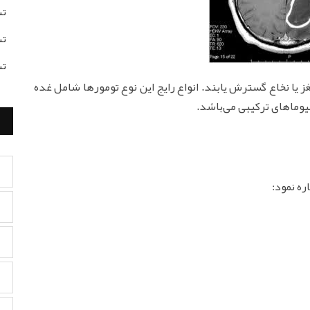
تس
تس
تس
غز یا نخاع گسترش یابند. انواع رایج این نوع تومورها شامل غده
یوماهای ترکیبی می‌باشد.
ره نمود: