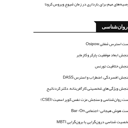
صیه‌های مهم برای بارداری در زمان شیوع ویروس کرونا
روان‌شناسی
ت استرس شغلی Osipow
جش ابعاد موفقیت پارکر و کازمایر
جش خلاقیت تورنس
جش افسردگی، اضطراب و استرس DASS
جش ویژگی‌های شخصیتی کارآفرینانه، دکتر کردنائیج
ت روان‌شناسی و سنجش عزت نفس کوپر اسمیت (CSEI)
ت هوش هیجانی-اجتماعی Bar-On
صیت شناسی درون‌گرایی یا برون‌گرایی MBTI