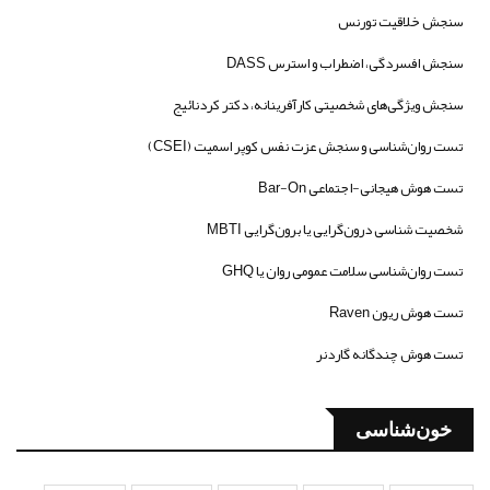
سنجش خلاقیت تورنس
سنجش افسردگی، اضطراب و استرس DASS
سنجش ویژگی‌های شخصیتی کارآفرینانه، دکتر کردنائیج
تست روان‌شناسی و سنجش عزت نفس کوپر اسمیت (CSEI)
تست هوش هیجانی-اجتماعی Bar-On
شخصیت شناسی درون‌گرایی یا برون‌گرایی MBTI
تست روان‌شناسی سلامت عمومی روان یا GHQ
تست هوش ریون Raven
تست هوش چندگانه گاردنر
خون‌شناسی