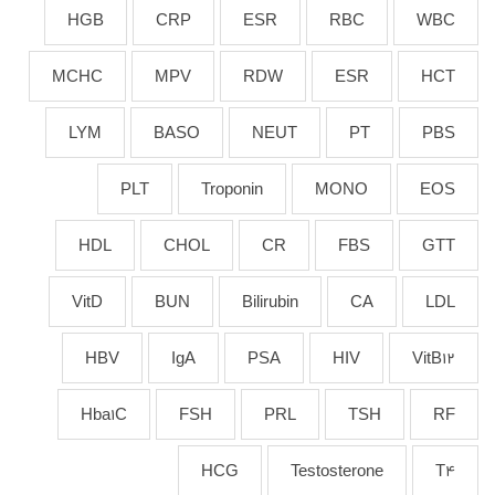
HGB
CRP
ESR
RBC
WBC
MCHC
MPV
RDW
ESR
HCT
LYM
BASO
NEUT
PT
PBS
PLT
Troponin
MONO
EOS
HDL
CHOL
CR
FBS
GTT
VitD
BUN
Bilirubin
CA
LDL
HBV
IgA
PSA
HIV
VitB12
Hba1C
FSH
PRL
TSH
RF
HCG
Testosterone
T4