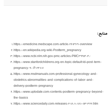
منابع:
https://emedicine.medscape.com/article/261369-overview
https://en.wikipedia.org/wiki/Postterm_pregnancy
https://www.ncbi.nlm.nih.gov/pmc/articles/PMC3991404/
https://www.stanfordchildrens.org/en/topic/default?id=post-term-
pregnancy-90-P02487
https://www.msdmanuals.com/professional/gynecology-and-
obstetrics/abnormalities-and-complications-of-labor-and-
delivery/postterm-pregnancy
https://www.uptodate.com/contents/postterm-pregnancy-beyond-
the-basics
https://www.sciencedaily.com/releases/2018/10/181001130322.htm