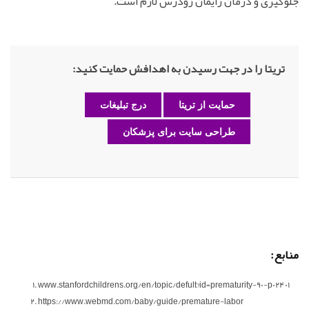
جلوگیری و درمان زایمان زودرس لازم است.
تریتا را در جهت رسیدن به اهدافش حمایت کنید:
حمایت از تریتا
درج تبلیغات
طراحی سایت برای پزشکان
منابع:
www.stanfordchildrens.org/en/topic/defult?id=prematurity-90-p02401
https://www.webmd.com/baby/guide/premature-labor