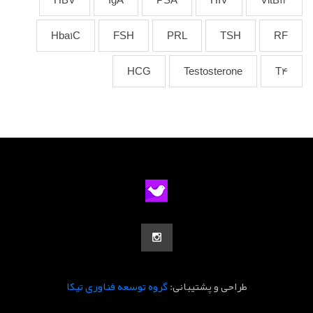
HBV
IgA
PSA
HIV
VitB12
Hba1C
FSH
PRL
TSH
RF
HCG
Testosterone
T4
طراحی و پشتیبانی:
گروه توسعه فناوری تیکا