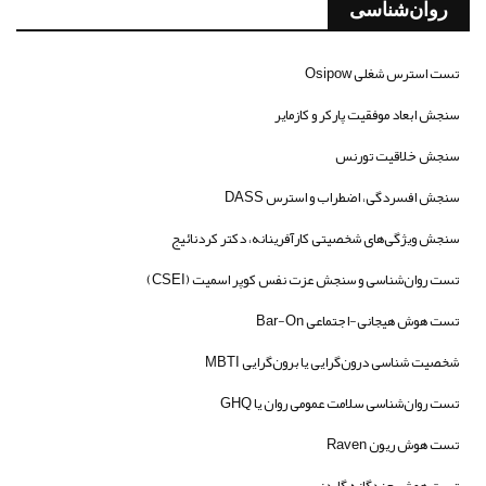
روان‌شناسی
تست استرس شغلی Osipow
سنجش ابعاد موفقیت پارکر و کازمایر
سنجش خلاقیت تورنس
سنجش افسردگی، اضطراب و استرس DASS
سنجش ویژگی‌های شخصیتی کارآفرینانه، دکتر کردنائیج
تست روان‌شناسی و سنجش عزت نفس کوپر اسمیت (CSEI)
تست هوش هیجانی-اجتماعی Bar-On
شخصیت شناسی درون‌گرایی یا برون‌گرایی MBTI
تست روان‌شناسی سلامت عمومی روان یا GHQ
تست هوش ریون Raven