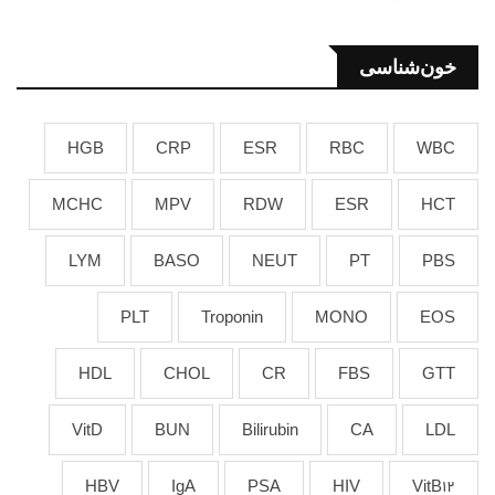
خون‌شناسی
HGB
CRP
ESR
RBC
WBC
MCHC
MPV
RDW
ESR
HCT
LYM
BASO
NEUT
PT
PBS
PLT
Troponin
MONO
EOS
HDL
CHOL
CR
FBS
GTT
VitD
BUN
Bilirubin
CA
LDL
HBV
IgA
PSA
HIV
VitB12