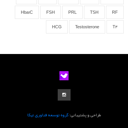
Hba1C
FSH
PRL
TSH
RF
HCG
Testosterone
T4
طراحی و پشتیبانی:
گروه توسعه فناوری تیکا