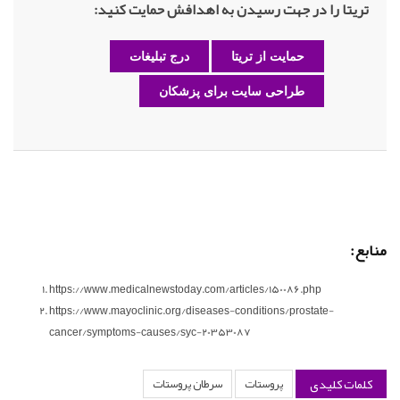
تریتا را در جهت رسیدن به اهدافش حمایت کنید:
حمایت از تریتا
درج تبلیغات
طراحی سایت برای پزشکان
منابع:
https://www.medicalnewstoday.com/articles/150086.php
https://www.mayoclinic.org/diseases-conditions/prostate-
cancer/symptoms-causes/syc-20353087
کلمات کلیدی
پروستات
سرطان پروستات