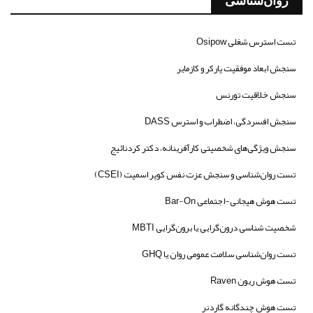
روان‌شناسی
تست استرس شغلی Osipow
سنجش ابعاد موفقیت پارکر و کازمایر
سنجش خلاقیت تورنس
سنجش افسردگی، اضطراب و استرس DASS
سنجش ویژگی‌های شخصیتی کارآفرینانه، دکتر کردنائیج
تست روان‌شناسی و سنجش عزت نفس کوپر اسمیت (CSEI)
تست هوش هیجانی-اجتماعی Bar-On
شخصیت شناسی درون‌گرایی یا برون‌گرایی MBTI
تست روان‌شناسی سلامت عمومی روان یا GHQ
تست هوش ریون Raven
تست هوش چندگانه گاردنر