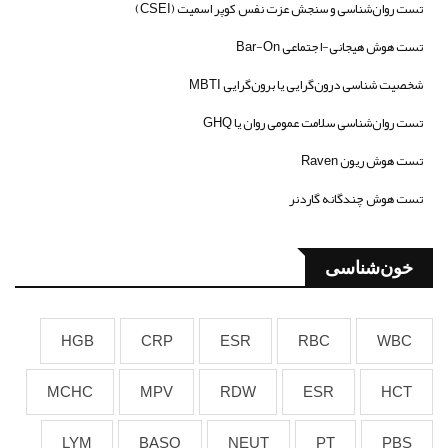
تست روان‌شناسی و سنجش عزت نفس کوپر اسمیت (CSEI)
تست هوش هیجانی-اجتماعی Bar-On
شخصیت شناسی درون‌گرایی یا برون‌گرایی MBTI
تست روان‌شناسی سلامت عمومی روان یا GHQ
تست هوش ریون Raven
تست هوش چندگانه گاردنر
خون‌شناسی
HGB
CRP
ESR
RBC
WBC
MCHC
MPV
RDW
ESR
HCT
LYM
BASO
NEUT
PT
PBS