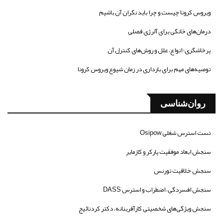
ویروس کرونا چیست و چرا باید نگران آن باشیم
درمان‌های خانگی برای آلرژی فصلی
پرخاشگری؛ انواع، علل و روش‌های کنترل آن
توصیه‌های مهم برای بارداری در زمان شیوع ویروس کرونا
روان‌شناسی
تست استرس شغلی Osipow
سنجش ابعاد موفقیت پارکر و کازمایر
سنجش خلاقیت تورنس
سنجش افسردگی، اضطراب و استرس DASS
سنجش ویژگی‌های شخصیتی کارآفرینانه، دکتر کردنائیج