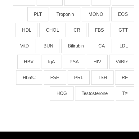
PLT
Troponin
MONO
EOS
HDL
CHOL
CR
FBS
GTT
VitD
BUN
Bilirubin
CA
LDL
HBV
IgA
PSA
HIV
VitB12
Hba1C
FSH
PRL
TSH
RF
HCG
Testosterone
T4