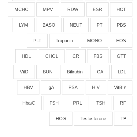
MCHC
MPV
RDW
ESR
HCT
LYM
BASO
NEUT
PT
PBS
PLT
Troponin
MONO
EOS
HDL
CHOL
CR
FBS
GTT
VitD
BUN
Bilirubin
CA
LDL
HBV
IgA
PSA
HIV
VitB12
Hba1C
FSH
PRL
TSH
RF
HCG
Testosterone
T4