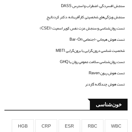
سنجش افسردگی، اضطراب و استرس DASS
سنجش ویژگی‌های شخصیتی کارآفرینانه، دکتر کردنائیج
تست روان‌شناسی و سنجش عزت نفس کوپر اسمیت (CSEI)
تست هوش هیجانی-اجتماعی Bar-On
شخصیت شناسی درون‌گرایی یا برون‌گرایی MBTI
تست روان‌شناسی سلامت عمومی روان یا GHQ
تست هوش ریون Raven
تست هوش چندگانه گاردنر
خون‌شناسی
HGB
CRP
ESR
RBC
WBC