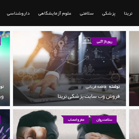
تریتا
پزشکی
سلامتی
علوم آزمایشگاهی
داروشناسی
رپورتاژ آگهی
نوشته
فاطمه قربانی
نو
فروش وب سایت پزشکی تریتا
وی
سلامت روان
مغز و اعصاب