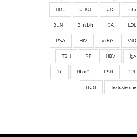
HDL
CHOL
CR
FBS
BUN
Bilirubin
CA
LDL
PSA
HIV
VitB12
VitD
TSH
RF
HBV
IgA
T4
Hba1C
FSH
PRL
HCG
Testosterone