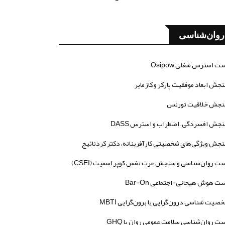
روان‌شناسی
ت استرس شغلی Osipow
جش ابعاد موفقیت پارکر و کازمایر
جش خلاقیت تورنس
جش افسردگی، اضطراب و استرس DASS
جش ویژگی‌های شخصیتی کارآفرینانه، دکتر کردنائیج
ت روان‌شناسی و سنجش عزت نفس کوپر اسمیت (CSEI)
ت هوش هیجانی-اجتماعی Bar-On
صیت شناسی درون‌گرایی یا برون‌گرایی MBTI
ت روان‌شناسی سلامت عمومی روان یا GHQ