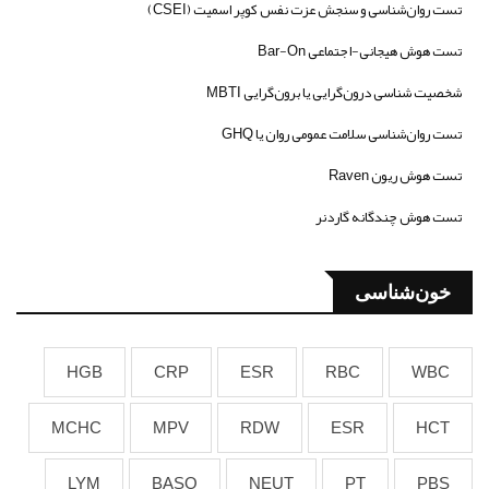
تست روان‌شناسی و سنجش عزت نفس کوپر اسمیت (CSEI)
تست هوش هیجانی-اجتماعی Bar-On
شخصیت شناسی درون‌گرایی یا برون‌گرایی MBTI
تست روان‌شناسی سلامت عمومی روان یا GHQ
تست هوش ریون Raven
تست هوش چندگانه گاردنر
خون‌شناسی
HGB
CRP
ESR
RBC
WBC
MCHC
MPV
RDW
ESR
HCT
LYM
BASO
NEUT
PT
PBS