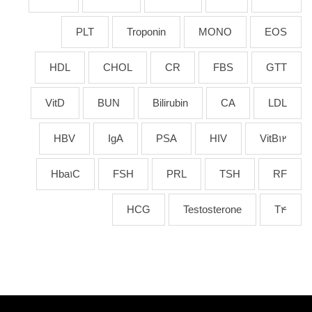
PLT
Troponin
MONO
EOS
HDL
CHOL
CR
FBS
GTT
VitD
BUN
Bilirubin
CA
LDL
HBV
IgA
PSA
HIV
VitB12
Hba1C
FSH
PRL
TSH
RF
HCG
Testosterone
T4