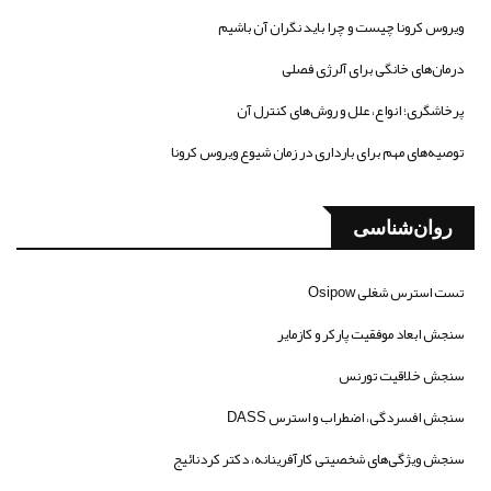
ویروس کرونا چیست و چرا باید نگران آن باشیم
درمان‌های خانگی برای آلرژی فصلی
پرخاشگری؛ انواع، علل و روش‌های کنترل آن
توصیه‌های مهم برای بارداری در زمان شیوع ویروس کرونا
روان‌شناسی
تست استرس شغلی Osipow
سنجش ابعاد موفقیت پارکر و کازمایر
سنجش خلاقیت تورنس
سنجش افسردگی، اضطراب و استرس DASS
سنجش ویژگی‌های شخصیتی کارآفرینانه، دکتر کردنائیج