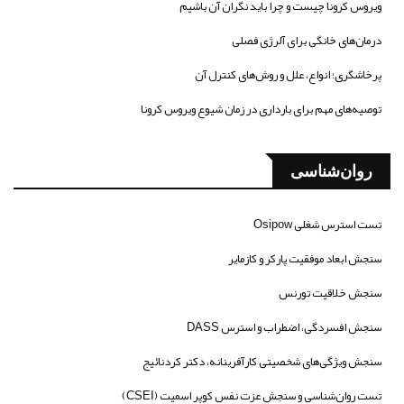
ویروس کرونا چیست و چرا باید نگران آن باشیم
درمان‌های خانگی برای آلرژی فصلی
پرخاشگری؛ انواع، علل و روش‌های کنترل آن
توصیه‌های مهم برای بارداری در زمان شیوع ویروس کرونا
روان‌شناسی
تست استرس شغلی Osipow
سنجش ابعاد موفقیت پارکر و کازمایر
سنجش خلاقیت تورنس
سنجش افسردگی، اضطراب و استرس DASS
سنجش ویژگی‌های شخصیتی کارآفرینانه، دکتر کردنائیج
تست روان‌شناسی و سنجش عزت نفس کوپر اسمیت (CSEI)