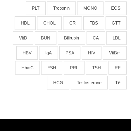
PLT
Troponin
MONO
EOS
HDL
CHOL
CR
FBS
GTT
VitD
BUN
Bilirubin
CA
LDL
HBV
IgA
PSA
HIV
VitB12
Hba1C
FSH
PRL
TSH
RF
HCG
Testosterone
T4