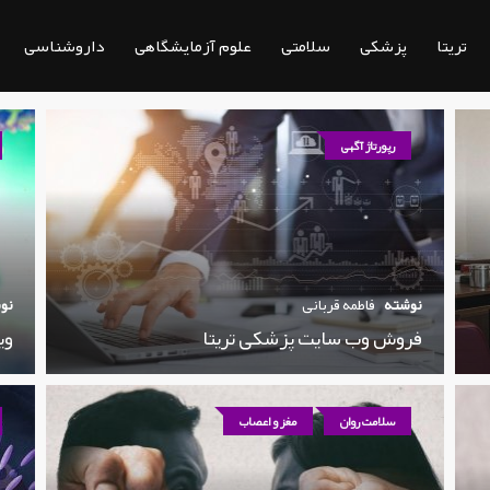
تریتا
پزشکی
سلامتی
علوم آزمایشگاهی
داروشناسی
رپورتاژ آگهی
نوشته
فاطمه قربانی
نو
فروش وب سایت پزشکی تریتا
وی
سلامت روان
مغز و اعصاب