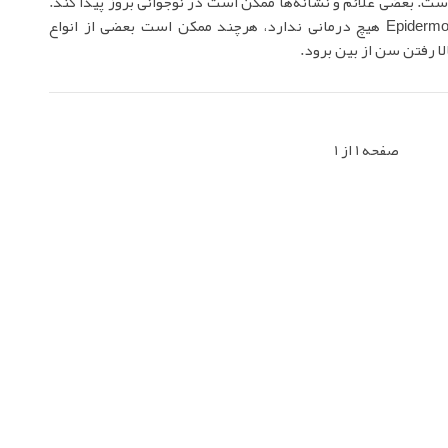
است. بعضی علائم و نشانه‌ها ممکن است در نوجوانی بروز پیدا کند.
Epidermolysis bullole هیچ درمانی ندارد، هرچند ممکن است بعضی از انواع
لا رفتن سن از بین برود.
صفحه 1 از 1