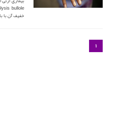
بیماری ارثی 
خفیف آن با با
1