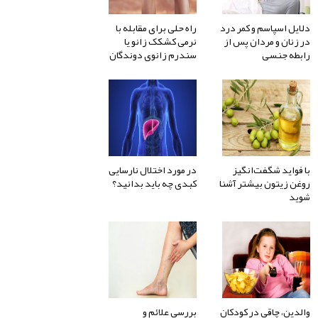
دلایل اسپاسم و کمر درد
راه حلی برای مقابله با
در زنان و مردان پس از
نرمی کشکک زانو یا
رابطه جنسی
سندرم زانوی دوندگان
با فواید شگفت‌انگیز
در مورد اختلال نارسایی
روغن زیتون بیشتر آشنا
کبدی چه باید بدانید؟
شوید
والدین، چاقی در کودکان
بررسی علائم و