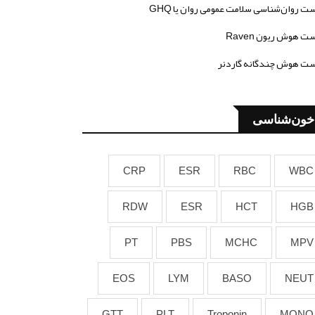
ت روان‌شناسی سلامت عمومی روان یا GHQ
ت هوش ریون Raven
ت هوش چندگانه گاردنر
خون‌شناسی
CRP
ESR
RBC
WBC
RDW
ESR
HCT
HGB
PT
PBS
MCHC
MPV
EOS
LYM
BASO
NEUT
GTT
PLT
Troponin
MONO