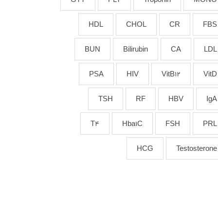
HDL
CHOL
CR
FBS
BUN
Bilirubin
CA
LDL
PSA
HIV
VitB12
VitD
TSH
RF
HBV
IgA
T4
Hba1C
FSH
PRL
HCG
Testosterone