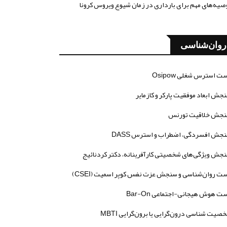
صیه‌های مهم برای بارداری در زمان شیوع ویروس کرونا
روان‌شناسی
ت استرس شغلی Osipow
جش ابعاد موفقیت پارکر و کازمایر
جش خلاقیت تورنس
جش افسردگی، اضطراب و استرس DASS
جش ویژگی‌های شخصیتی کارآفرینانه، دکتر کردنائیج
ت روان‌شناسی و سنجش عزت نفس کوپر اسمیت (CSEI)
ت هوش هیجانی-اجتماعی Bar-On
صیت شناسی درون‌گرایی یا برون‌گرایی MBTI