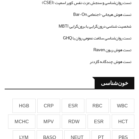
تست روان‌شناسی و سنجش عزت نفس کوپر اسمیت (CSEI)
تست هوش هیجانی-اجتماعی Bar-On
شخصیت شناسی درون‌گرایی یا برون‌گرایی MBTI
تست روان‌شناسی سلامت عمومی روان یا GHQ
تست هوش ریون Raven
تست هوش چندگانه گاردنر
خون‌شناسی
HGB
CRP
ESR
RBC
WBC
MCHC
MPV
RDW
ESR
HCT
LYM
BASO
NEUT
PT
PBS