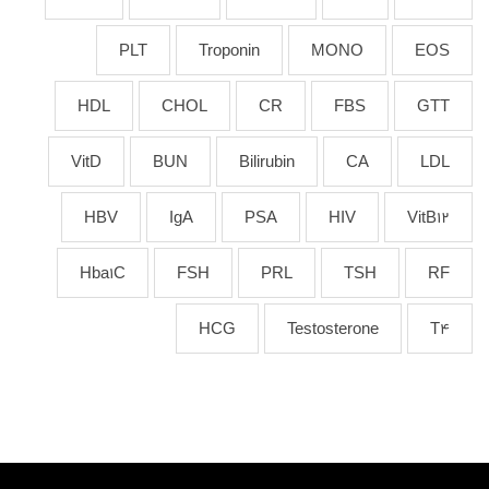
PLT
Troponin
MONO
EOS
HDL
CHOL
CR
FBS
GTT
VitD
BUN
Bilirubin
CA
LDL
HBV
IgA
PSA
HIV
VitB12
Hba1C
FSH
PRL
TSH
RF
HCG
Testosterone
T4