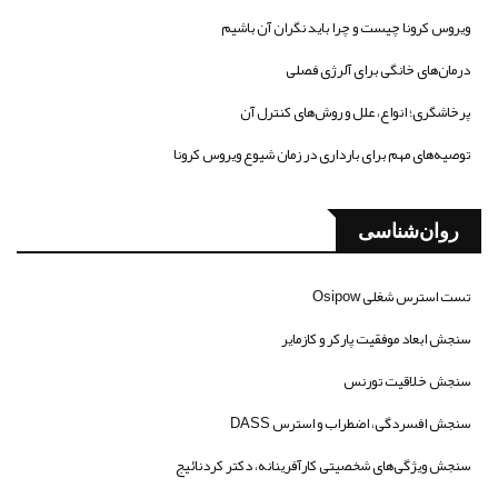
ویروس کرونا چیست و چرا باید نگران آن باشیم
درمان‌های خانگی برای آلرژی فصلی
پرخاشگری؛ انواع، علل و روش‌های کنترل آن
توصیه‌های مهم برای بارداری در زمان شیوع ویروس کرونا
روان‌شناسی
تست استرس شغلی Osipow
سنجش ابعاد موفقیت پارکر و کازمایر
سنجش خلاقیت تورنس
سنجش افسردگی، اضطراب و استرس DASS
سنجش ویژگی‌های شخصیتی کارآفرینانه، دکتر کردنائیج