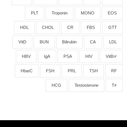
PLT
Troponin
MONO
EOS
HDL
CHOL
CR
FBS
GTT
VitD
BUN
Bilirubin
CA
LDL
HBV
IgA
PSA
HIV
VitB12
Hba1C
FSH
PRL
TSH
RF
HCG
Testosterone
T4