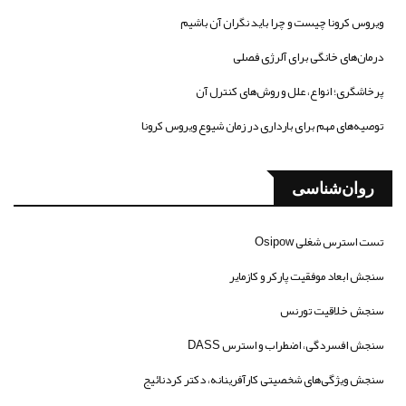
ویروس کرونا چیست و چرا باید نگران آن باشیم
درمان‌های خانگی برای آلرژی فصلی
پرخاشگری؛ انواع، علل و روش‌های کنترل آن
توصیه‌های مهم برای بارداری در زمان شیوع ویروس کرونا
روان‌شناسی
تست استرس شغلی Osipow
سنجش ابعاد موفقیت پارکر و کازمایر
سنجش خلاقیت تورنس
سنجش افسردگی، اضطراب و استرس DASS
سنجش ویژگی‌های شخصیتی کارآفرینانه، دکتر کردنائیج