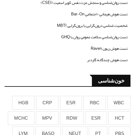
تست روان‌شناسی و سنجش عزت نفس کوپر اسمیت (CSEI)
تست هوش هیجانی-اجتماعی Bar-On
شخصیت شناسی درون‌گرایی یا برون‌گرایی MBTI
تست روان‌شناسی سلامت عمومی روان یا GHQ
تست هوش ریون Raven
تست هوش چندگانه گاردنر
خون‌شناسی
HGB
CRP
ESR
RBC
WBC
MCHC
MPV
RDW
ESR
HCT
LYM
BASO
NEUT
PT
PBS