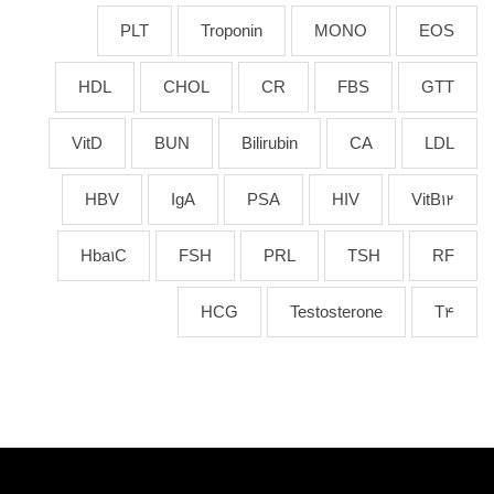
PLT
Troponin
MONO
EOS
HDL
CHOL
CR
FBS
GTT
VitD
BUN
Bilirubin
CA
LDL
HBV
IgA
PSA
HIV
VitB12
Hba1C
FSH
PRL
TSH
RF
HCG
Testosterone
T4