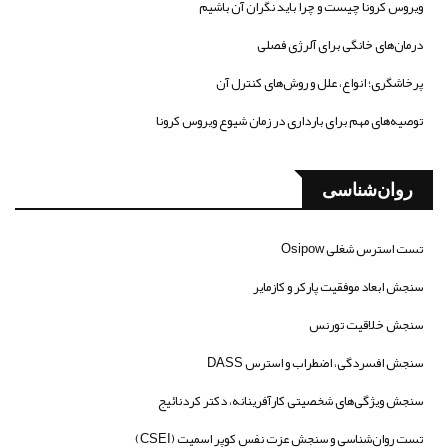
ویروس کرونا چیست و چرا باید نگران آن باشیم
درمان‌های خانگی برای آلرژی فصلی
پرخاشگری؛ انواع، علل و روش‌های کنترل آن
توصیه‌های مهم برای بارداری در زمان شیوع ویروس کرونا
روان‌شناسی
تست استرس شغلی Osipow
سنجش ابعاد موفقیت پارکر و کازمایر
سنجش خلاقیت تورنس
سنجش افسردگی، اضطراب و استرس DASS
سنجش ویژگی‌های شخصیتی کارآفرینانه، دکتر کردنائیج
تست روان‌شناسی و سنجش عزت نفس کوپر اسمیت (CSEI)