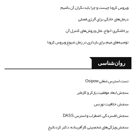
ویروس کرونا چیست و چرا باید نگران آن باشیم
درمان‌های خانگی برای آلرژی فصلی
پرخاشگری؛ انواع، علل و روش‌های کنترل آن
توصیه‌های مهم برای بارداری در زمان شیوع ویروس کرونا
روان‌شناسی
تست استرس شغلی Osipow
سنجش ابعاد موفقیت پارکر و کازمایر
سنجش خلاقیت تورنس
سنجش افسردگی، اضطراب و استرس DASS
سنجش ویژگی‌های شخصیتی کارآفرینانه، دکتر کردنائیج