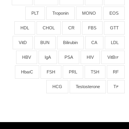
PLT
Troponin
MONO
EOS
HDL
CHOL
CR
FBS
GTT
VitD
BUN
Bilirubin
CA
LDL
HBV
IgA
PSA
HIV
VitB12
Hba1C
FSH
PRL
TSH
RF
HCG
Testosterone
T4