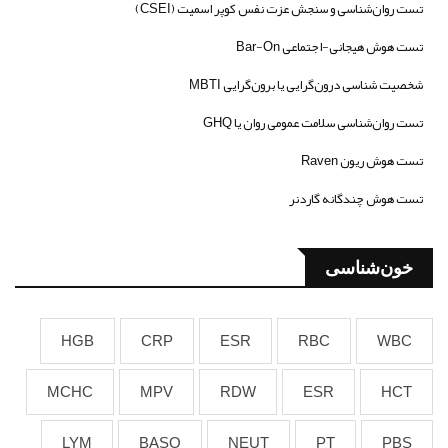
تست روان‌شناسی و سنجش عزت نفس کوپر اسمیت (CSEI)
تست هوش هیجانی-اجتماعی Bar-On
شخصیت شناسی درون‌گرایی یا برون‌گرایی MBTI
تست روان‌شناسی سلامت عمومی روان یا GHQ
تست هوش ریون Raven
تست هوش چندگانه گاردنر
خون‌شناسی
HGB
CRP
ESR
RBC
WBC
MCHC
MPV
RDW
ESR
HCT
LYM
BASO
NEUT
PT
PBS