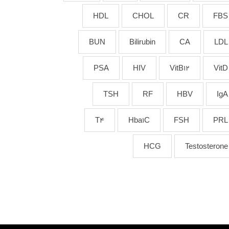
HDL
CHOL
CR
FBS
BUN
Bilirubin
CA
LDL
PSA
HIV
VitB12
VitD
TSH
RF
HBV
IgA
T4
Hba1C
FSH
PRL
HCG
Testosterone