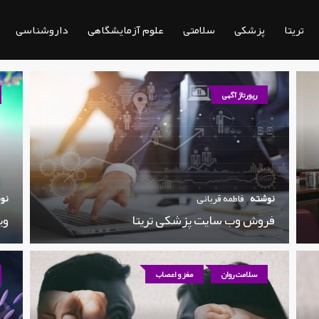
تریتا
پزشکی
سلامتی
علوم آزمایشگاهی
داروشناسی
رپورتاژ آگهی
نوشته
فاطمه قربانی
نو
فروش وب سایت پزشکی تریتا
وی
سلامت روان
مغز و اعصاب