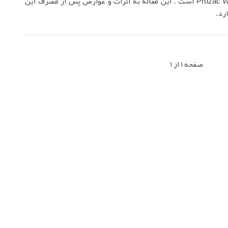
ویکلی Prozac Weekly است . این مقاله به اثرات و عوارض پس از مصرف این
رد.
صفحه 1 از 1