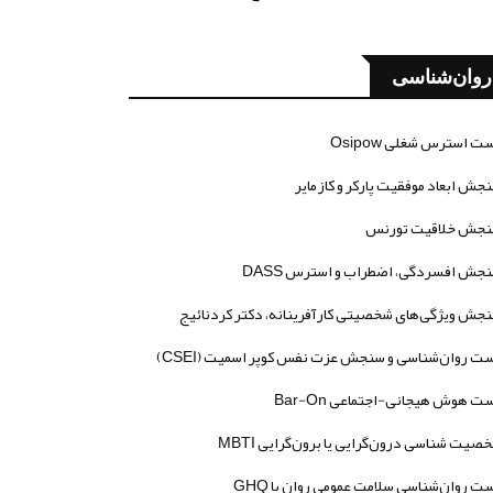
روان‌شناسی
ت استرس شغلی Osipow
جش ابعاد موفقیت پارکر و کازمایر
جش خلاقیت تورنس
جش افسردگی، اضطراب و استرس DASS
جش ویژگی‌های شخصیتی کارآفرینانه، دکتر کردنائیج
ت روان‌شناسی و سنجش عزت نفس کوپر اسمیت (CSEI)
ت هوش هیجانی-اجتماعی Bar-On
صیت شناسی درون‌گرایی یا برون‌گرایی MBTI
ت روان‌شناسی سلامت عمومی روان یا GHQ