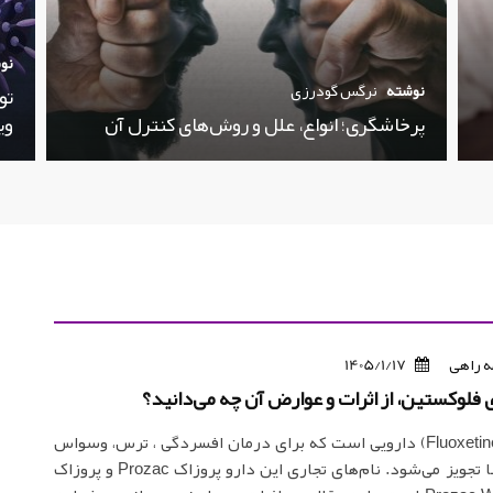
نو
نوشته
نرگس گودرزی
تو
پرخاشگری؛ انواع، علل و روش‌های کنترل آن
وی
 راهی
1405/1/17
ی فلوکستین، از اثرات و عوارض آن چه می‌دانید؟
فلوکستین (Fluoxetine) دارویی است که برای درمان افسردگی ، ترس، وسواس
و تنظیم اشتها تجویز می‌شود. نام‌های تجاری این دارو پروزاک Prozac و پروزاک