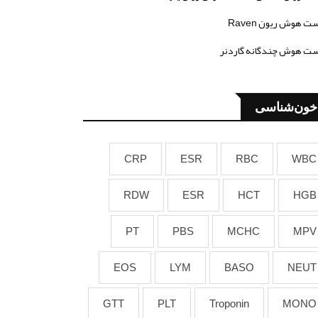
ت هوش ریون Raven
ت هوش چندگانه گاردنر
خون‌شناسی
CRP
ESR
RBC
WBC
RDW
ESR
HCT
HGB
PT
PBS
MCHC
MPV
EOS
LYM
BASO
NEUT
GTT
PLT
Troponin
MONO