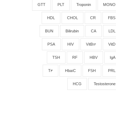
GTT
PLT
Troponin
MONO
HDL
CHOL
CR
FBS
BUN
Bilirubin
CA
LDL
PSA
HIV
VitB12
VitD
TSH
RF
HBV
IgA
T4
Hba1C
FSH
PRL
HCG
Testosterone