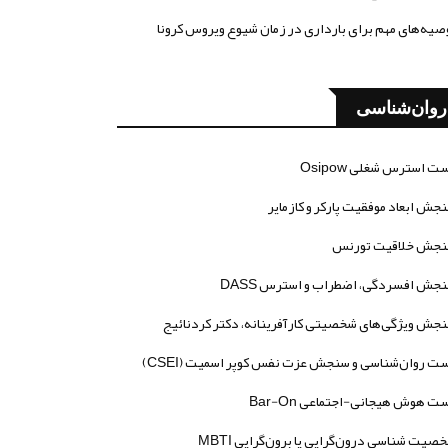
صیه‌های مهم برای بارداری در زمان شیوع ویروس کرونا
روان‌شناسی
ت استرس شغلی Osipow
جش ابعاد موفقیت پارکر و کازمایر
جش خلاقیت تورنس
جش افسردگی، اضطراب و استرس DASS
جش ویژگی‌های شخصیتی کارآفرینانه، دکتر کردنائیج
ت روان‌شناسی و سنجش عزت نفس کوپر اسمیت (CSEI)
ت هوش هیجانی-اجتماعی Bar-On
صیت شناسی درون‌گرایی یا برون‌گرایی MBTI