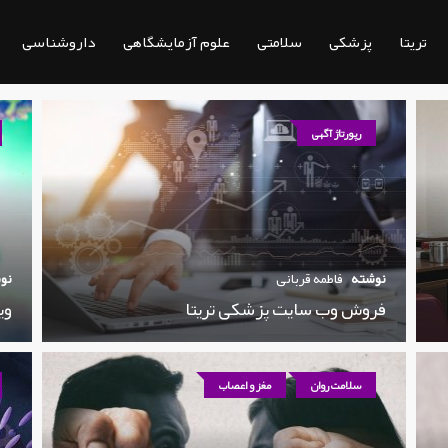
تریتا
پزشکی
سلامتی
علوم آزمایشگاهی
داروشناسی
رپورتاژ آگهی
نوشته
فاطمه قربانی
نو
فروش وب سایت پزشکی تریتا
وی
سلامت روان
مغز و اعصاب