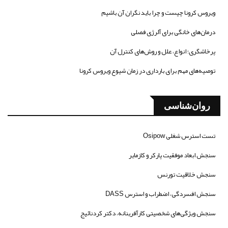
ویروس کرونا چیست و چرا باید نگران آن باشیم
درمان‌های خانگی برای آلرژی فصلی
پرخاشگری؛ انواع، علل و روش‌های کنترل آن
توصیه‌های مهم برای بارداری در زمان شیوع ویروس کرونا
روان‌شناسی
تست استرس شغلی Osipow
سنجش ابعاد موفقیت پارکر و کازمایر
سنجش خلاقیت تورنس
سنجش افسردگی، اضطراب و استرس DASS
سنجش ویژگی‌های شخصیتی کارآفرینانه، دکتر کردنائیج