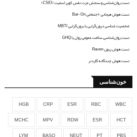
تست روان‌شناسی و سنجش عزت نفس کوپر اسمیت (CSEI)
تست هوش هیجانی-اجتماعی Bar-On
شخصیت شناسی درون‌گرایی یا برون‌گرایی MBTI
تست روان‌شناسی سلامت عمومی روان یا GHQ
تست هوش ریون Raven
تست هوش چندگانه گاردنر
خون‌شناسی
HGB
CRP
ESR
RBC
WBC
MCHC
MPV
RDW
ESR
HCT
LYM
BASO
NEUT
PT
PBS