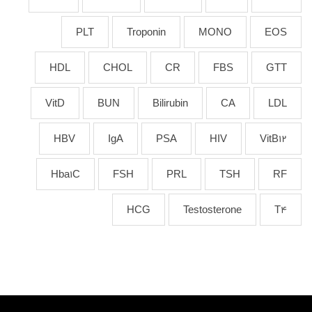
PLT
Troponin
MONO
EOS
HDL
CHOL
CR
FBS
GTT
VitD
BUN
Bilirubin
CA
LDL
HBV
IgA
PSA
HIV
VitB12
Hba1C
FSH
PRL
TSH
RF
HCG
Testosterone
T4