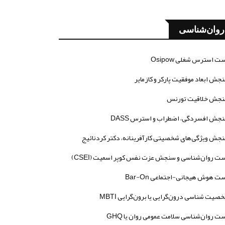
روان‌شناسی
ت استرس شغلی Osipow
جش ابعاد موفقیت پارکر و کازمایر
جش خلاقیت تورنس
جش افسردگی، اضطراب و استرس DASS
جش ویژگی‌های شخصیتی کارآفرینانه، دکتر کردنائیج
ت روان‌شناسی و سنجش عزت نفس کوپر اسمیت (CSEI)
ت هوش هیجانی-اجتماعی Bar-On
صیت شناسی درون‌گرایی یا برون‌گرایی MBTI
ت روان‌شناسی سلامت عمومی روان یا GHQ