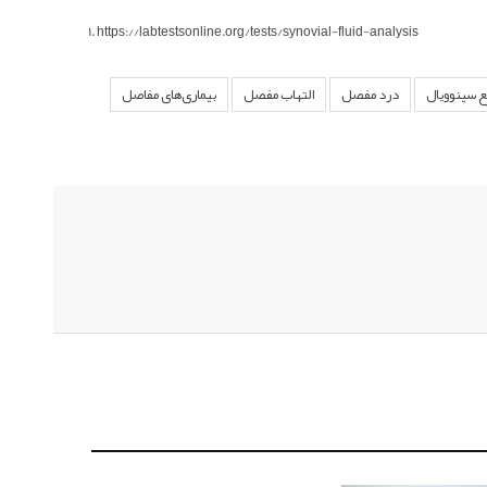
https://labtestsonline.org/tests/synovial-fluid-analysis
ع سینوویال
درد مفصل
التهاب مفصل
بیماری‌های مفاصل