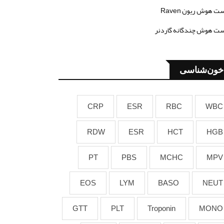
ت هوش ریون Raven
ت هوش چندگانه گاردنر
خون‌شناسی
CRP
ESR
RBC
WBC
RDW
ESR
HCT
HGB
PT
PBS
MCHC
MPV
EOS
LYM
BASO
NEUT
GTT
PLT
Troponin
MONO