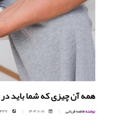
همه آن چیزی که شما باید در
نوشته
فاطمه قربانی
1404/10/11
https://trita.org/p/437