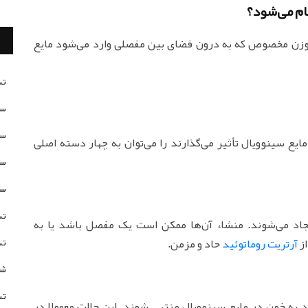
ام می‌شود؟
سوزن مخصوص که به درون فضای بین مفصلی وارد می‌شود مایع
تس
سن
سن
ایع سینوویال تأثیر می‌گذارند را می‌توان به چهار دسته اصلی
سن
سن
تس
ایجاد می‌شوند. منشاء آن‌ها ممکن است یک مفصل باشد یا به
تس
از
آرتریت روماتوئید
حاد و مزمن.
شخ
تس
د به خون در مایع سینوویال منتهی شوند. این حالت معمولا در