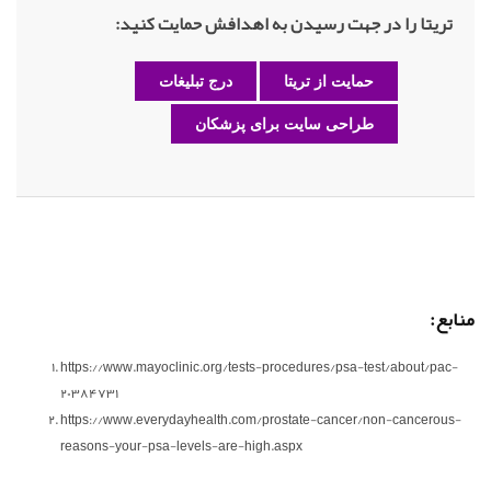
تریتا را در جهت رسیدن به اهدافش حمایت کنید:
حمایت از تریتا
درج تبلیغات
طراحی سایت برای پزشکان
منابع:
https://www.mayoclinic.org/tests-procedures/psa-test/about/pac-
20384731
https://www.everydayhealth.com/prostate-cancer/non-cancerous-
reasons-your-psa-levels-are-high.aspx