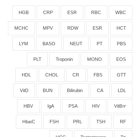
HGB
CRP
ESR
RBC
WBC
MCHC
MPV
RDW
ESR
HCT
LYM
BASO
NEUT
PT
PBS
PLT
Troponin
MONO
EOS
HDL
CHOL
CR
FBS
GTT
VitD
BUN
Bilirubin
CA
LDL
HBV
IgA
PSA
HIV
VitB12
Hba1C
FSH
PRL
TSH
RF