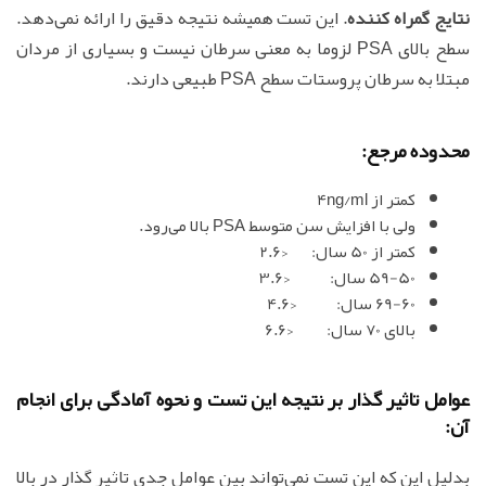
نتایج گمراه کننده
. این تست همیشه نتیجه دقیق را ارائه نمی‌دهد.
سطح بالای PSA لزوما به معنی سرطان نیست و بسیاری از مردان
مبتلا به سرطان پروستات سطح PSA طبیعی دارند.
محدوده مرجع:
کمتر از 4ng/ml
ولی با افزایش سن متوسط PSA بالا می‌رود.
کمتر از 50 سال: <2.6
59-50 سال: <3.6
69-60 سال: <4.6
بالای 70 سال: <6.6
عوامل تاثیر گذار بر نتیجه این تست و نحوه آمادگی برای انجام
آن:
بدلیل این که این تست نمی‌تواند بین عوامل جدی تاثیر گذار در بالا