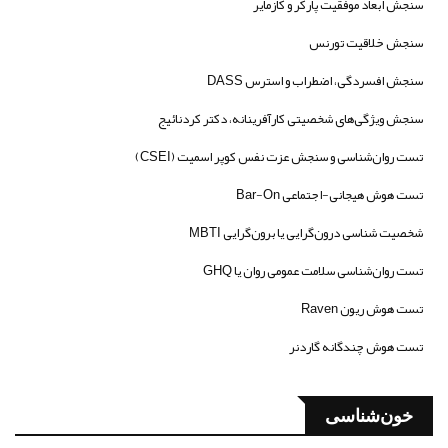
سنجش ابعاد موفقیت پارکر و کازمایر
سنجش خلاقیت تورنس
سنجش افسردگی، اضطراب و استرس DASS
سنجش ویژگی‌های شخصیتی کارآفرینانه، دکتر کردنائیج
تست روان‌شناسی و سنجش عزت نفس کوپر اسمیت (CSEI)
تست هوش هیجانی-اجتماعی Bar-On
شخصیت شناسی درون‌گرایی یا برون‌گرایی MBTI
تست روان‌شناسی سلامت عمومی روان یا GHQ
تست هوش ریون Raven
تست هوش چندگانه گاردنر
خون‌شناسی