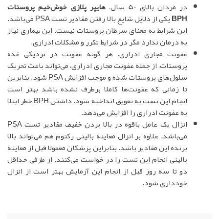
در مردان بالای 50 سال،
هایپر پلازی خوش‌خیم پروستات
BPH
یکی از دلایل شایع بالا رفتن مقادیر تست PSA می‌باشد.
این شرایط به معنای سرطان پروستات نیست. این بیماری نیاز
به درمان ندارد مگر در شرایط تکرر و مشکلات ادراری.
عفونت مجاری ادراری. هر گونه عفونت در نزدیکی غده
پروستات، از جمله عفونت مجاری ادراری، می‌تواند باعث تحریک
سلول‌های پروستات شده و موجب افزایش PSA شود. بنابرین
تا زمانی که عفونت‌ها کاملا برطرف نشده باشد بهتر است
انجام این تست به تعویق انداخته شود. داشتن BPH خطر ابتلا
به عفونت ادراری را افزایش می‌دهد.
انزال یک عامل باقوه در بالا بردن خفیف مقادیر تست PSA
می‌باشد. علاوه بر انزال معاینه بالینی رکتوم هم می‌تواند بالا
برنده این مقادیر باشد. بنابراین پزشکان معمولا قبل از معاینه
بالینی انجام این تست را در خواست می‌کنند. از طرفی حداقل
دو تا سه روز قبل از انجام این آزمایش بهتر است از انزال
خودداری شود.