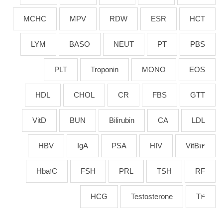
MCHC
MPV
RDW
ESR
HCT
LYM
BASO
NEUT
PT
PBS
PLT
Troponin
MONO
EOS
HDL
CHOL
CR
FBS
GTT
VitD
BUN
Bilirubin
CA
LDL
HBV
IgA
PSA
HIV
VitB12
Hba1C
FSH
PRL
TSH
RF
HCG
Testosterone
T4