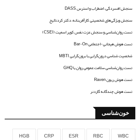
سنجش افسردگی، اضطراب و استرس DASS
سنجش ویژگی‌های شخصیتی کارآفرینانه، دکتر کردنائیج
تست روان‌شناسی و سنجش عزت نفس کوپر اسمیت (CSEI)
تست هوش هیجانی-اجتماعی Bar-On
شخصیت شناسی درون‌گرایی یا برون‌گرایی MBTI
تست روان‌شناسی سلامت عمومی روان یا GHQ
تست هوش ریون Raven
تست هوش چندگانه گاردنر
خون‌شناسی
HGB
CRP
ESR
RBC
WBC