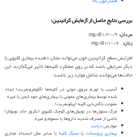
فشارخون بالا
بررسی نتایج حاصل از آزمایش کراتینین:
مردان:
0/9-1/2 mg/dl
زنان:
0/6-1/1 mg/dl
افزایش سطح کراتینین خون می‌تواند نشان دهنده بیماری کلیوی یا
دیگر شرایطی باشد که بر روی عملکرد کلیه‌ها تاثیر می‌گذارند. این
حالت‌ها می‌توانند شامل موارد زیر باشند:
آسیب یا تورم عروق خونی در کلیه‌ها (گلومرونفریت) ایجاد
شده توسط بیماری‌های عفونی یا بیماری‌های خود ایمن یا غیره
عفونت باکتریایی کلیه (پیلونفریت)
مرگ سلول‌ها در توبول‌های کوچک کلیوی (نکروز حاد توبولار)
ناشی از مصرف شدید داروها یا سموم و غیره.
عوارض
دیابت
بیماری پروستات
یا
سنگ کلیه
یا سایر علل انسداد مجاری