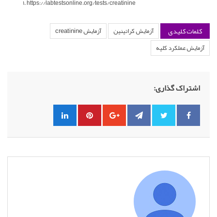
https://labtestsonline.org/tests/creatinine
کلمات کلیدی
آزمایش کراتینین
آزمایش creatinine
آزمایش عملکرد کلیه
اشتراک گذاری: