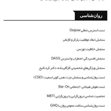
روان‌شناسی
تست استرس شغلی Osipow
سنجش ابعاد موفقیت پارکر و کازمایر
سنجش خلاقیت تورنس
سنجش افسردگی، اضطراب و استرس DASS
سنجش ویژگی‌های شخصیتی کارآفرینانه، دکتر کردنائیج
تست روان‌شناسی و سنجش عزت نفس کوپر اسمیت (CSEI)
تست هوش هیجانی-اجتماعی Bar-On
شخصیت شناسی درون‌گرایی یا برون‌گرایی MBTI
تست روان‌شناسی سلامت عمومی روان یا GHQ