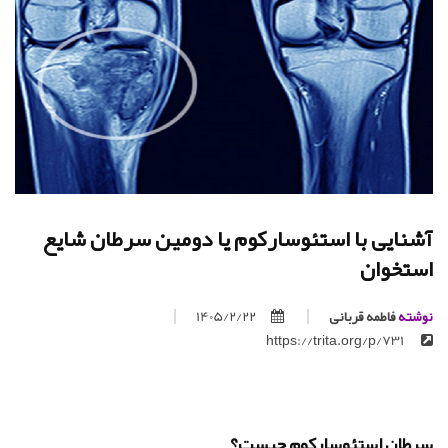
آشنایی با استئوسارکوم یا دومین سرطان شایع
استخوان
نوشته
فاطمه قربانی
1405/2/22
https://trita.org/p/731
سرطان استئوسارکوم چیست؟