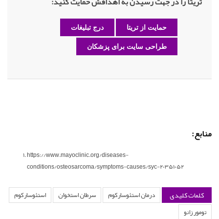
تریتا را در جهت رسیدن به اهدافش حمایت کنید:
حمایت از تریتا
درج تبلیغات
طراحی سایت برای پزشکان
منابع:
https://www.mayoclinic.org/diseases-
conditions/osteosarcoma/symptoms-causes/syc-20351052
کلمات کلیدی
درمان استئوسارکوم
سرطان استخوان
استئوسارکوم
تومور زانو