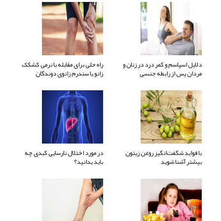
دلایل اسپاسم و کمر درد در زنان و
راه حلی برای مقابله با نرمی کشکک
مردان پس از رابطه جنسی
زانو یا سندرم زانوی دوندگان
با فواید شگفت‌انگیز روغن زیتون
در مورد اختلال نارسایی کبدی چه
بیشتر آشنا شوید
باید بدانید؟