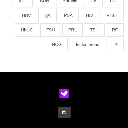
VitD
BUN
Bilirubin
CA
LDL
HBV
IgA
PSA
HIV
VitB12
Hba1C
FSH
PRL
TSH
RF
HCG
Testosterone
T4