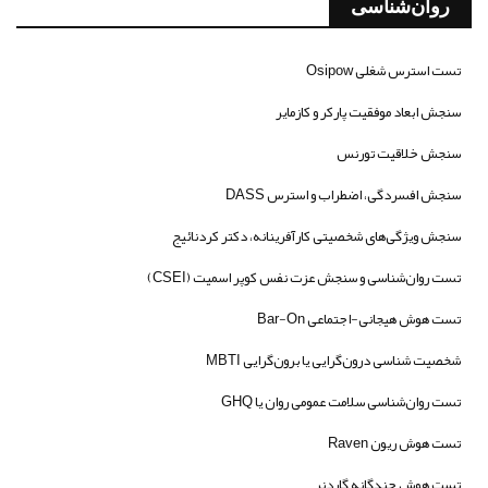
روان‌شناسی
تست استرس شغلی Osipow
سنجش ابعاد موفقیت پارکر و کازمایر
سنجش خلاقیت تورنس
سنجش افسردگی، اضطراب و استرس DASS
سنجش ویژگی‌های شخصیتی کارآفرینانه، دکتر کردنائیج
تست روان‌شناسی و سنجش عزت نفس کوپر اسمیت (CSEI)
تست هوش هیجانی-اجتماعی Bar-On
شخصیت شناسی درون‌گرایی یا برون‌گرایی MBTI
تست روان‌شناسی سلامت عمومی روان یا GHQ
تست هوش ریون Raven
تست هوش چندگانه گاردنر