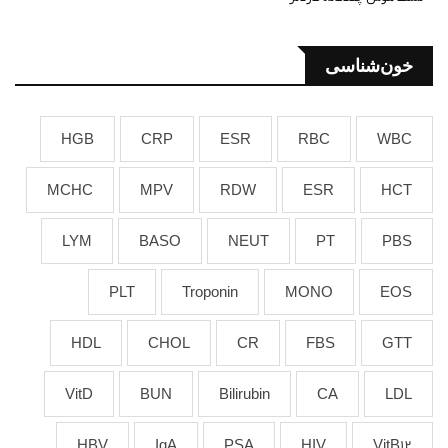
خون‌شناسی
HGB
CRP
ESR
RBC
WBC
MCHC
MPV
RDW
ESR
HCT
LYM
BASO
NEUT
PT
PBS
PLT
Troponin
MONO
EOS
HDL
CHOL
CR
FBS
GTT
VitD
BUN
Bilirubin
CA
LDL
HBV
IgA
PSA
HIV
VitB12