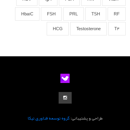
Hba1C
FSH
PRL
TSH
RF
HCG
Testosterone
T4
طراحی و پشتیبانی:
گروه توسعه فناوری تیکا